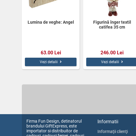
Lumina de veghe: Angel
Figurină înger textil
catifea 35 cm
63.00 Lei
246.00 Lei
Vezi detalii
Vezi detalii
Firma Fun Design, detinatorul
Informatii
brandului GiftExpress, este
importator si distribuitor de
Informaţii clienţi
cadouri, cadouri femei, cadouri