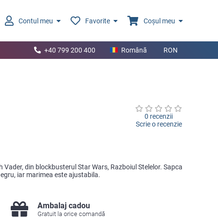
Contul meu
Favorite
Coșul meu
+40 799 200 400
Română
RON
0 recenzii
Scrie o recenzie
 Vader, din blockbusterul Star Wars, Razboiul Stelelor. Sapca
egru, iar marimea este ajustabila.
Ambalaj cadou
Gratuit la orice comandă