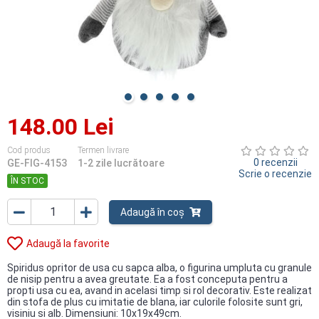
148.00 Lei
Cod produs
Termen livrare
0 recenzii
GE-FIG-4153
1-2 zile lucrătoare
Scrie o recenzie
ÎN STOC
Adaugă în coș
Adaugă la favorite
Spiridus opritor de usa cu sapca alba, o figurina umpluta cu granule
de nisip pentru a avea greutate. Ea a fost conceputa pentru a
propti usa cu ea, avand in acelasi timp si rol decorativ. Este realizat
din stofa de plus cu imitatie de blana, iar culorile folosite sunt gri,
visiniu si alb. Dimensiuni: 10x19x49cm.