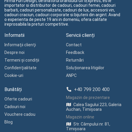
Firma Fun Design, detinatorul brandului GiftExpress, este
importator si distribuitor de cadouri, cadouri femei, cadouri
barbati, cadouri personalizate, cadouri de lux, accesorii vin,
cadouri craciun, cadouri corporate si bijuterii din argint. Avand
o experienta de peste 19 ani in domeniu, ofera calitate
ireprosabila la preturi competitive.
Informatii
Servicii clienți
Informaţii clienţi
Contact
Despre noi
Feedback
Termeni și condiții
Returnări
Confidenţialitate
Soluționarea litigiilor
Cookie-uri
ANPC
Bunătăți
+40 799 200 400
Magazin de prezentare
Oferte cadouri
Calea Sagului 223, Galeria
Cadouri noi
Auchan, Timișoara
Vouchere cadou
Magazin online
Blog
Str. Câmpului nr. 81,
Timișoara