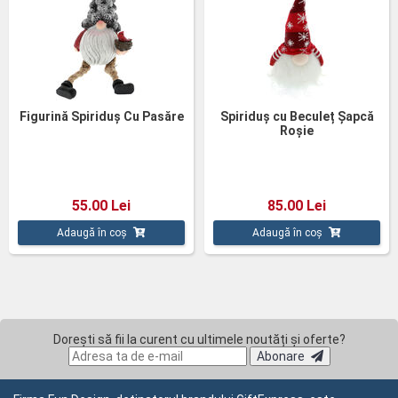
Figurină Spiriduș Cu Pasăre
Spiriduș cu Beculeț Șapcă
Roșie
55.00 Lei
85.00 Lei
Adaugă în coș
Adaugă în coș
Dorești să fii la curent cu ultimele noutăți și oferte?
Abonare