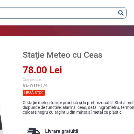
Staţie Meteo cu Ceas
78.00 Lei
Cod produs
GE-WTH-174
LIPSĂ STOC
O staţie meteo foarte practică şi la preţ rezonabil. Statia m
dispunde de functiile: alarmă, ceas, dată, higrometru, termom
culoare negru cu argintiu din material metal cu plastic.
Livrare gratuită