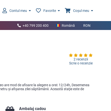
Contul meu
Favorite
Coșul meu
+40 799 200 400
Română
RON
2 recenzii
Scrie o recenzie
eteo are mod de afisare la alegere a orei: 12/24h, Desemenea
etru şi afişarea zilei săptămânii. Această staţie este de
Ambalaj cadou