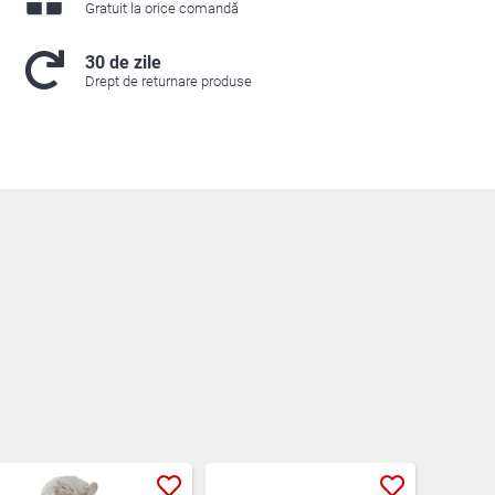
Gratuit la orice comandă
30 de zile
Drept de returnare produse