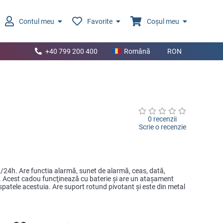
Contul meu
Favorite
Coșul meu
+40 799 200 400
Română
RON
0 recenzii
Scrie o recenzie
2/24h. Are functia alarmă, sunet de alarmă, ceas, dată,
. Acest cadou funcţinează cu baterie şi are un ataşament
spatele acestuia. Are suport rotund pivotant şi este din metal