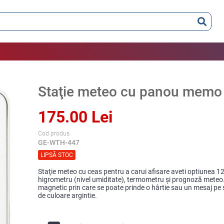
Staţie meteo cu panou memo
175.00 Lei
Cod produs
GE-WTH-447
LIPSĂ STOC
Staţie meteo cu ceas pentru a carui afisare aveti optiunea 1
higrometru (nivel umiditate), termometru şi prognoză meteo
magnetic prin care se poate prinde o hârtie sau un mesaj pe 
de culoare argintie.