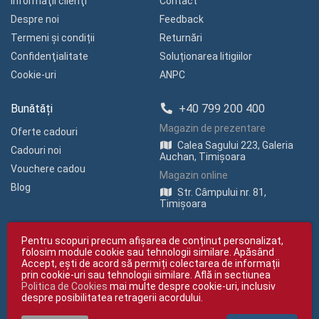
Informaţii clienţi
Contact
Despre noi
Feedback
Termeni și condiții
Returnări
Confidenţialitate
Soluționarea litigiilor
Cookie-uri
ANPC
Bunătăți
+40 799 200 400
Magazin de prezentare
Oferte cadouri
Calea Sagului 223, Galeria
Cadouri noi
Auchan, Timișoara
Vouchere cadou
Magazin online
Blog
Str. Câmpului nr. 81,
Timișoara
Pentru scopuri precum afișarea de conținut personalizat,
folosim module cookie sau tehnologii similare. Apăsând
Accept, ești de acord să permiți colectarea de informații
prin cookie-uri sau tehnologii similare. Află in sectiunea
Politica de Cookies
mai multe despre cookie-uri, inclusiv
Copyright © giftexpress.ro | Toate drepturile rezervate
despre posibilitatea retragerii acordului.
giftexpress.ro aparține de Fun Design SRL (CUI RO 15651694, Nr. Reg. Com.
J35/1813/2003).