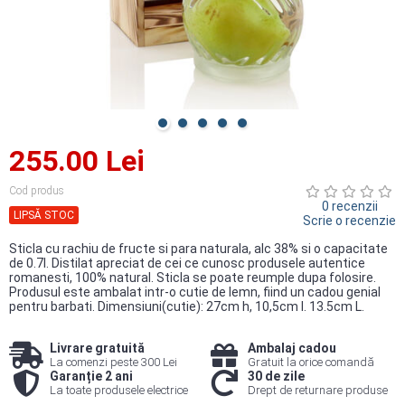
255.00 Lei
Cod produs
0 recenzii
LIPSĂ STOC
Scrie o recenzie
Sticla cu rachiu de fructe si para naturala, alc 38% si o capacitate
de 0.7l. Distilat apreciat de cei ce cunosc produsele autentice
romanesti, 100% natural. Sticla se poate reumple dupa folosire.
Produsul este ambalat intr-o cutie de lemn, fiind un cadou genial
pentru barbati. Dimensiuni(cutie): 27cm h, 10,5cm l. 13.5cm L.
Livrare gratuită
Ambalaj cadou
La comenzi peste 300 Lei
Gratuit la orice comandă
Garanție 2 ani
30 de zile
La toate produsele electrice
Drept de returnare produse