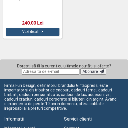
240.00 Lei
Vezi detalii
Dorești să fii la curent cu ultimele noutăți și oferte?
Abonare
Firma Fun Design, detinatorul brandului GiftExpress, este
importator si distribuitor de cadouri, cadouri femei, cadouri
barbati, cadouri personalizate, cadouri de lux, accesorii vin,
cadouri craciun, cadouri corporate si bijuterii din argint. Avand
o experienta de peste 19 ani in domeniu, ofera calitate
ireprosabila la preturi competitive.
Informatii
Servicii clienți