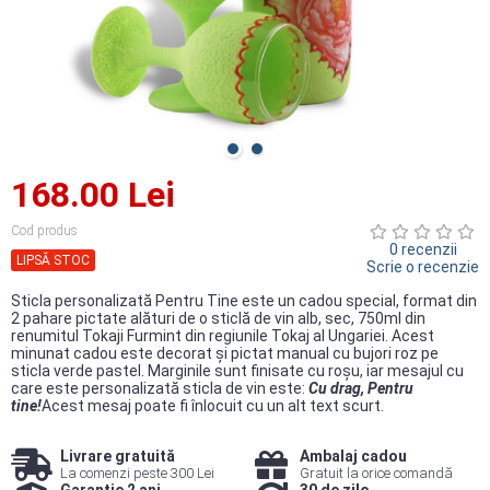
168.00 Lei
Cod produs
0 recenzii
LIPSĂ STOC
Scrie o recenzie
Sticla personalizată Pentru Tine este un cadou special, format din
2 pahare pictate alături de o sticlă de vin alb, sec, 750ml din
renumitul Tokaji Furmint din regiunile Tokaj al Ungariei. Acest
minunat cadou este decorat şi pictat manual cu bujori roz pe
sticla verde pastel. Marginile sunt finisate cu roşu, iar mesajul cu
care este personalizată sticla de vin este:
Cu drag, Pentru
tine!
Acest mesaj poate fi înlocuit cu un alt text scurt.
Livrare gratuită
Ambalaj cadou
La comenzi peste 300 Lei
Gratuit la orice comandă