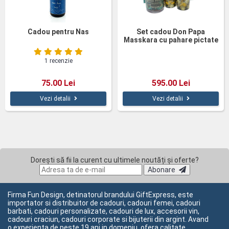
Cadou pentru Nas
Set cadou Don Papa
Masskara cu pahare pictate
1 recenzie
75.00 Lei
595.00 Lei
Vezi detalii
Vezi detalii
Dorești să fii la curent cu ultimele noutăți și oferte?
Abonare
Firma Fun Design, detinatorul brandului GiftExpress, este
importator si distribuitor de cadouri, cadouri femei, cadouri
barbati, cadouri personalizate, cadouri de lux, accesorii vin,
cadouri craciun, cadouri corporate si bijuterii din argint. Avand
o experienta de peste 19 ani in domeniu, ofera calitate