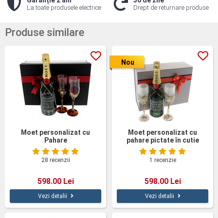
Garanție 2 ani
30 de zile
La toate produsele electrice
Drept de returnare produse
Produse similare
Nou
Moet personalizat cu
Moet personalizat cu
Pahare
pahare pictate în cutie
cadou
28 recenzii
1 recenzie
598.00 Lei
598.00 Lei
Vezi detalii
Vezi detalii