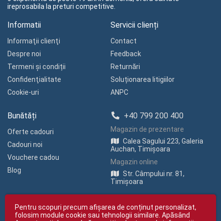
ireprosabila la preturi competitive.
Informatii
Servicii clienți
Informaţii clienţi
Contact
Despre noi
Feedback
Termeni și condiții
Returnări
Confidenţialitate
Soluționarea litigiilor
Cookie-uri
ANPC
Bunătăți
+40 799 200 400
Magazin de prezentare
Oferte cadouri
Calea Sagului 223, Galeria
Cadouri noi
Auchan, Timișoara
Vouchere cadou
Magazin online
Blog
Str. Câmpului nr. 81,
Timișoara
Pentru scopuri precum afișarea de conținut personalizat,
folosim module cookie sau tehnologii similare. Apăsând