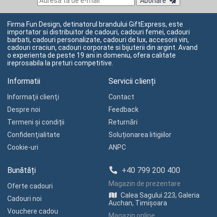
Abonare
Firma Fun Design, detinatorul brandului GiftExpress, este
importator si distribuitor de cadouri, cadouri femei, cadouri
barbati, cadouri personalizate, cadouri de lux, accesorii vin,
cadouri craciun, cadouri corporate si bijuterii din argint. Avand
o experienta de peste 19 ani in domeniu, ofera calitate
ireprosabila la preturi competitive.
Informatii
Servicii clienți
Informaţii clienţi
Contact
Despre noi
Feedback
Termeni și condiții
Returnări
Confidenţialitate
Soluționarea litigiilor
Cookie-uri
ANPC
Bunătăți
+40 799 200 400
Magazin de prezentare
Oferte cadouri
Calea Sagului 223, Galeria
Cadouri noi
Auchan, Timișoara
Vouchere cadou
Magazin online