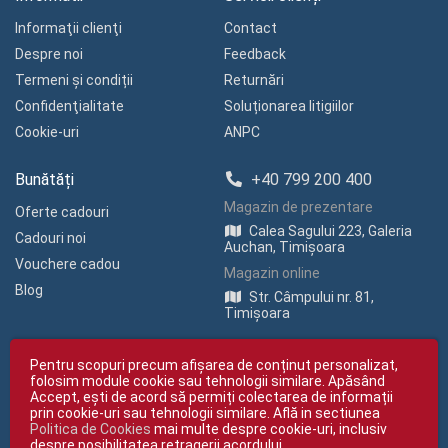
Informaţii clienţi
Contact
Despre noi
Feedback
Termeni și condiții
Returnări
Confidenţialitate
Soluționarea litigiilor
Cookie-uri
ANPC
Bunătăți
+40 799 200 400
Magazin de prezentare
Oferte cadouri
Calea Sagului 223, Galeria
Cadouri noi
Auchan, Timișoara
Vouchere cadou
Magazin online
Blog
Str. Câmpului nr. 81,
Timișoara
Pentru scopuri precum afișarea de conținut personalizat,
folosim module cookie sau tehnologii similare. Apăsând
Accept, ești de acord să permiți colectarea de informații
prin cookie-uri sau tehnologii similare. Află in sectiunea
Politica de Cookies
mai multe despre cookie-uri, inclusiv
Copyright © giftexpress.ro | Toate drepturile rezervate
despre posibilitatea retragerii acordului.