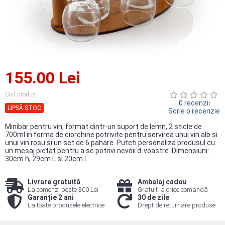
155.00 Lei
Cod produs
0 recenzii
LIPSĂ STOC
Scrie o recenzie
Minibar pentru vin, format dintr-un suport de lemn, 2 sticle de
700ml in forma de ciorchine potrivite pentru servirea unui vin alb si
unui vin rosu si un set de 6 pahare. Puteti personaliza produsul cu
un mesaj pictat pentru a se potrivi nevoii d-voastre. Dimensiuni:
30cm h, 29cm L si 20cm l.
Livrare gratuită
Ambalaj cadou
La comenzi peste 300 Lei
Gratuit la orice comandă
Garanție 2 ani
30 de zile
La toate produsele electrice
Drept de returnare produse