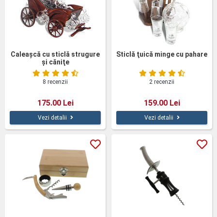
Caleaşcă cu sticlă strugure
Sticlă ţuică minge cu pahare
şi căniţe
8 recenzii
2 recenzii
175.00 Lei
159.00 Lei
Vezi detalii
Vezi detalii