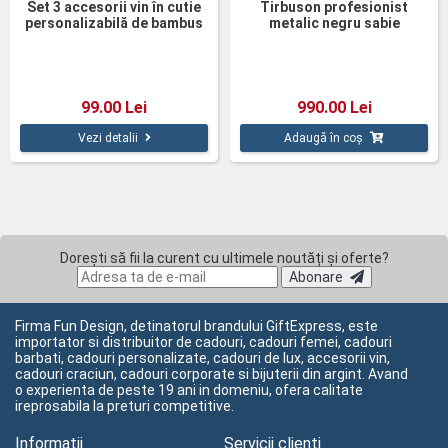
Set 3 accesorii vin în cutie
Tirbuson profesionist
personalizabilă de bambus
metalic negru sabie
99.00 Lei
990.00 Lei
Vezi detalii
Adaugă în coș
Dorești să fii la curent cu ultimele noutăți și oferte?
Abonare
Firma Fun Design, detinatorul brandului GiftExpress, este
importator si distribuitor de cadouri, cadouri femei, cadouri
barbati, cadouri personalizate, cadouri de lux, accesorii vin,
cadouri craciun, cadouri corporate si bijuterii din argint. Avand
o experienta de peste 19 ani in domeniu, ofera calitate
ireprosabila la preturi competitive.
Informatii
Servicii clienți