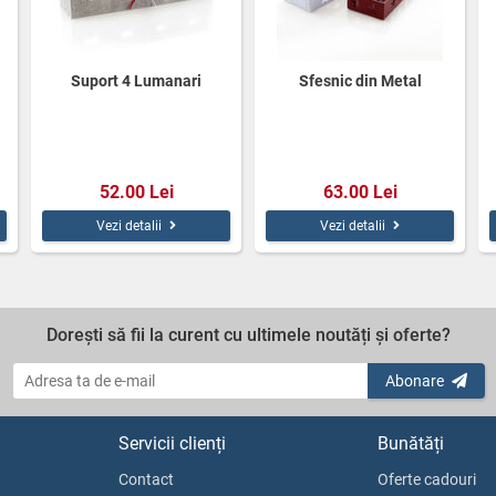
Suport 4 Lumanari
Sfesnic din Metal
52.00 Lei
63.00 Lei
Vezi detalii
Vezi detalii
Dorești să fii la curent cu ultimele noutăți și oferte?
Abonare
Servicii clienți
Bunătăți
Contact
Oferte cadouri