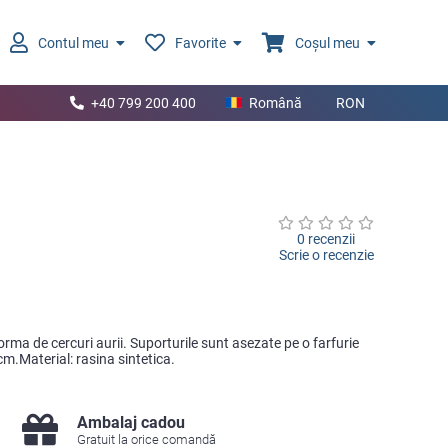
Contul meu
Favorite
Coșul meu
+40 799 200 400
Română
RON
u
0 recenzii
Scrie o recenzie
rma de cercuri aurii. Suporturile sunt asezate pe o farfurie
cm.Material: rasina sintetica.
Ambalaj cadou
Gratuit la orice comandă