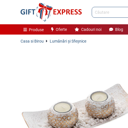
Oferte
Cadouri noi
Blog
Produse
Casa si Birou
Lumânări şi Sfeşnice