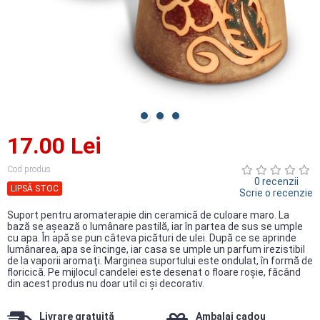
17.00 Lei
Cod produs
0 recenzii
LIPSĂ STOC
Scrie o recenzie
Suport pentru aromaterapie din ceramică de culoare maro. La
bază se aşează o lumânare pastilă, iar în partea de sus se umple
cu apa. În apă se pun câteva picături de ulei. După ce se aprinde
lumânarea, apa se încinge, iar casa se umple un parfum irezistibil
de la vaporii aromaţi. Marginea suportului este ondulat, în formă de
floricică. Pe mijlocul candelei este desenat o floare roşie, făcând
din acest produs nu doar util ci şi decorativ.
Livrare gratuită
Ambalaj cadou