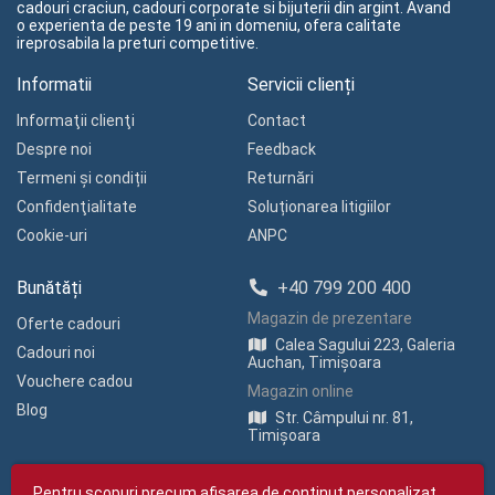
cadouri craciun, cadouri corporate si bijuterii din argint. Avand
o experienta de peste 19 ani in domeniu, ofera calitate
ireprosabila la preturi competitive.
Informatii
Servicii clienți
Informaţii clienţi
Contact
Despre noi
Feedback
Termeni și condiții
Returnări
Confidenţialitate
Soluționarea litigiilor
Cookie-uri
ANPC
Bunătăți
+40 799 200 400
Magazin de prezentare
Oferte cadouri
Calea Sagului 223, Galeria
Cadouri noi
Auchan, Timișoara
Vouchere cadou
Magazin online
Blog
Str. Câmpului nr. 81,
Timișoara
Pentru scopuri precum afișarea de conținut personalizat,