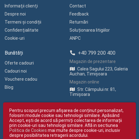
Informaţii clienţi
Contact
Despre noi
Feedback
Termeni și condiții
Returnări
Confidenţialitate
Soluționarea litigiilor
Cookie-uri
ANPC
Bunătăți
+40 799 200 400
Magazin de prezentare
Oferte cadouri
Calea Sagului 223, Galeria
Cadouri noi
Auchan, Timișoara
Vouchere cadou
Magazin online
Blog
Str. Câmpului nr. 81,
Timișoara
Pentru scopuri precum afișarea de conținut personalizat,
folosim module cookie sau tehnologii similare. Apăsând
Accept, ești de acord să permiți colectarea de informații
prin cookie-uri sau tehnologii similare. Află in sectiunea
Politica de Cookies
mai multe despre cookie-uri, inclusiv
Copyright © giftexpress.ro | Toate drepturile rezervate
despre posibilitatea retragerii acordului.
giftexpress.ro aparține de Fun Design SRL (CUI RO 15651694, Nr. Reg. Com.