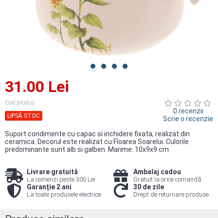
31.00 Lei
Cod produs
0 recenzii
LIPSĂ STOC
Scrie o recenzie
Suport condimente cu capac si inchidere fixata, realizat din
ceramica. Decorul este realizat cu Floarea Soarelui. Culorile
predominante sunt alb si galben. Marime: 10x9x9 cm
Livrare gratuită
Ambalaj cadou
La comenzi peste 300 Lei
Gratuit la orice comandă
Garanție 2 ani
30 de zile
La toate produsele electrice
Drept de returnare produse