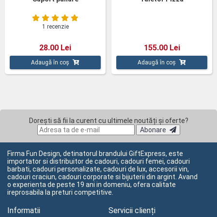
1 recenzie
28.00 Lei
155.00 Lei
Adaugă în coș
Adaugă în coș
Dorești să fii la curent cu ultimele noutăți și oferte?
Abonare
Firma Fun Design, detinatorul brandului GiftExpress, este
importator si distribuitor de cadouri, cadouri femei, cadouri
barbati, cadouri personalizate, cadouri de lux, accesorii vin,
cadouri craciun, cadouri corporate si bijuterii din argint. Avand
o experienta de peste 19 ani in domeniu, ofera calitate
ireprosabila la preturi competitive.
Informatii
Servicii clienți