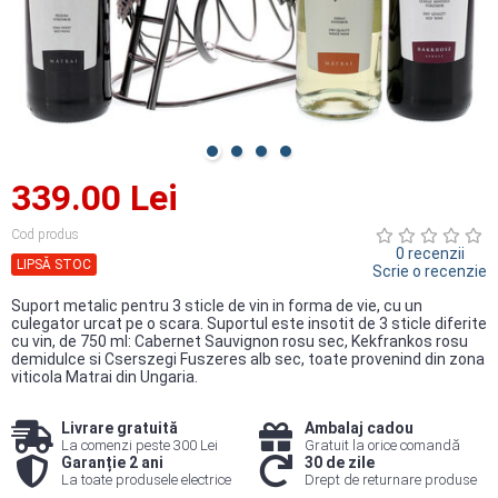
339.00 Lei
Cod produs
0 recenzii
LIPSĂ STOC
Scrie o recenzie
Suport metalic pentru 3 sticle de vin in forma de vie, cu un
culegator urcat pe o scara. Suportul este insotit de 3 sticle diferite
cu vin, de 750 ml: Cabernet Sauvignon rosu sec, Kekfrankos rosu
demidulce si Cserszegi Fuszeres alb sec, toate provenind din zona
viticola Matrai din Ungaria.
Livrare gratuită
Ambalaj cadou
La comenzi peste 300 Lei
Gratuit la orice comandă
Garanție 2 ani
30 de zile
La toate produsele electrice
Drept de returnare produse