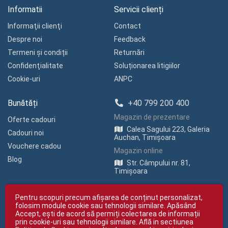
Informatii
Servicii clienți
Informaţii clienţi
Contact
Despre noi
Feedback
Termeni și condiții
Returnări
Confidenţialitate
Soluționarea litigiilor
Cookie-uri
ANPC
Bunătăți
+40 799 200 400
Magazin de prezentare
Oferte cadouri
Calea Sagului 223, Galeria
Cadouri noi
Auchan, Timișoara
Vouchere cadou
Magazin online
Blog
Str. Câmpului nr. 81,
Timișoara
Pentru scopuri precum afișarea de conținut personalizat,
folosim module cookie sau tehnologii similare. Apăsând
Accept, ești de acord să permiți colectarea de informații
prin cookie-uri sau tehnologii similare. Află in sectiunea