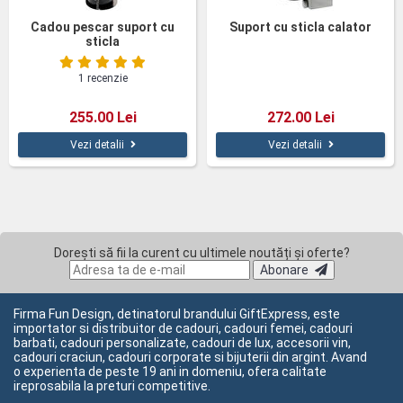
Cadou pescar suport cu
Suport cu sticla calator
sticla
1 recenzie
255.00 Lei
272.00 Lei
Vezi detalii
Vezi detalii
Dorești să fii la curent cu ultimele noutăți și oferte?
Abonare
Firma Fun Design, detinatorul brandului GiftExpress, este
importator si distribuitor de cadouri, cadouri femei, cadouri
barbati, cadouri personalizate, cadouri de lux, accesorii vin,
cadouri craciun, cadouri corporate si bijuterii din argint. Avand
o experienta de peste 19 ani in domeniu, ofera calitate
ireprosabila la preturi competitive.