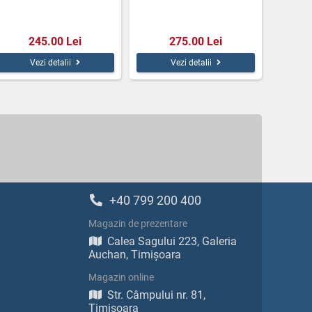
245.00 Lei
275.00 Lei
Vezi detalii
Vezi detalii
+40 799 200 400
Magazin de prezentare
Calea Sagului 223, Galeria
Auchan, Timișoara
Magazin online
Str. Câmpului nr. 81,
Timișoara