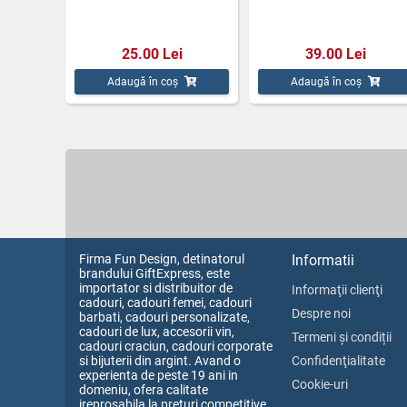
25.00 Lei
39.00 Lei
Adaugă în coș
Adaugă în coș
Firma Fun Design, detinatorul
Informatii
brandului GiftExpress, este
importator si distribuitor de
Informaţii clienţi
cadouri, cadouri femei, cadouri
Despre noi
barbati, cadouri personalizate,
cadouri de lux, accesorii vin,
Termeni și condiții
cadouri craciun, cadouri corporate
si bijuterii din argint. Avand o
Confidenţialitate
experienta de peste 19 ani in
Cookie-uri
domeniu, ofera calitate
ireprosabila la preturi competitive.