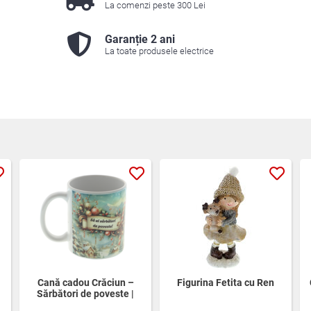
La comenzi peste 300 Lei
Garanție 2 ani
La toate produsele electrice
Cană cadou Crăciun –
Figurina Fetita cu Ren
Sărbători de poveste |
Cană personalizată 350 ml