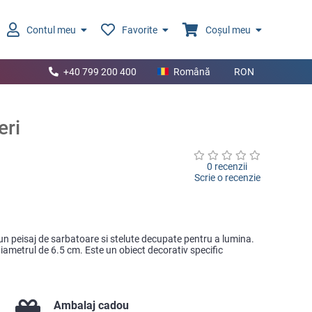
Contul meu
Favorite
Coșul meu
+40 799 200 400
Română
RON
eri
0 recenzii
Scrie o recenzie
un peisaj de sarbatoare si stelute decupate pentru a lumina.
iametrul de 6.5 cm. Este un obiect decorativ specific
Ambalaj cadou