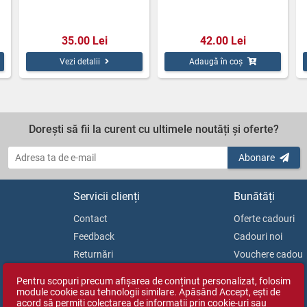
35.00 Lei
42.00 Lei
Vezi detalii
Adaugă în coș
Dorești să fii la curent cu ultimele noutăți și oferte?
Abonare
Servicii clienți
Bunătăți
Contact
Oferte cadouri
Feedback
Cadouri noi
Returnări
Vouchere cadou
Soluționarea litigiilor
Blog
Pentru scopuri precum afișarea de conținut personalizat, folosim
ANPC
module cookie sau tehnologii similare. Apăsând Accept, ești de
acord să permiți colectarea de informații prin cookie-uri sau