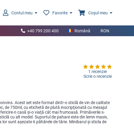
Contul meu
Favorite
Coșul meu
+40 799 200 400
Română
RON
1 recenzie
Scrie o recenzie
onvins. Acest set este format dintr-o sticlă de vin de calitate
ec, de 750ml, cu etichetă de plută inscripţionată cu mesajul
ţi fericire-n casă şi-o viaţă cât mai frumoasă. Primăverile s-
 sticlă cu alt model. Suportul de pahare este din lemn masiv,
a lor sunt aşezate 6 păhărele de tărie. Minibarul şi sticla de