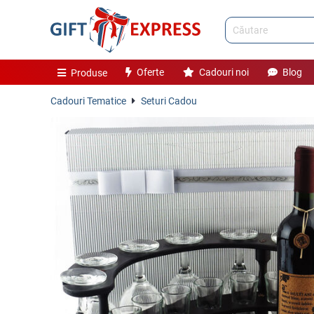
Oferte
Cadouri noi
Blog
Produse
Cadouri Tematice
Seturi Cadou