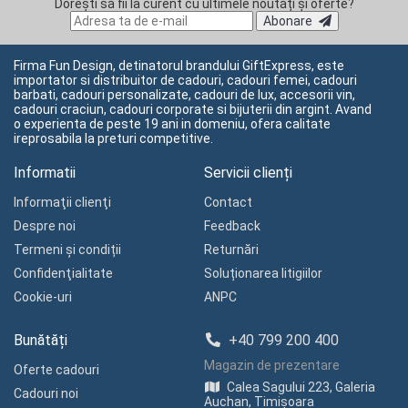
Dorești să fii la curent cu ultimele noutăți și oferte?
Abonare
Firma Fun Design, detinatorul brandului GiftExpress, este
importator si distribuitor de cadouri, cadouri femei, cadouri
barbati, cadouri personalizate, cadouri de lux, accesorii vin,
cadouri craciun, cadouri corporate si bijuterii din argint. Avand
o experienta de peste 19 ani in domeniu, ofera calitate
ireprosabila la preturi competitive.
Informatii
Servicii clienți
Informaţii clienţi
Contact
Despre noi
Feedback
Termeni și condiții
Returnări
Confidenţialitate
Soluționarea litigiilor
Cookie-uri
ANPC
Bunătăți
+40 799 200 400
Magazin de prezentare
Oferte cadouri
Calea Sagului 223, Galeria
Cadouri noi
Auchan, Timișoara