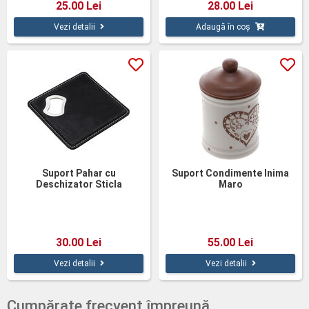
25.00 Lei
28.00 Lei
Vezi detalii
Adaugă în coș
Suport Pahar cu
Suport Condimente Inima
Deschizator Sticla
Maro
30.00 Lei
55.00 Lei
Vezi detalii
Vezi detalii
Cumpărate frecvent împreună