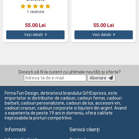
1 recenzie
55.00 Lei
55.00 Lei
Vezi detalii
Vezi detalii
Dorești să fii la curent cu ultimele noutăți și oferte?
Abonare
Firma Fun Design, detinatorul brandului GiftExpress, este
importator si distribuitor de cadouri, cadouri femei, cadouri
barbati, cadouri personalizate, cadouri de lux, accesorii vin,
cadouri craciun, cadouri corporate si bijuterii din argint. Avand
o experienta de peste 19 ani in domeniu, ofera calitate
ireprosabila la preturi competitive.
Informatii
Servicii clienți