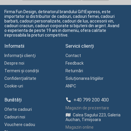
Firma Fun Design, detinatorul brandului GiftExpress, este
importator si distribuitor de cadouri, cadouri femei, cadouri
barbati, cadouri personalizate, cadouri de lux, accesorii vin,
cadouri craciun, cadouri corporate si bijuterii din argint. Avand
o experienta de peste 19 ani in domeniu, ofera calitate
ireprosabila la preturi competitive.
Informatii
Servicii clienți
Informaţii clienţi
Contact
Despre noi
Feedback
Termeni și condiții
Returnări
Confidenţialitate
Soluționarea litigiilor
Cookie-uri
ANPC
Bunătăți
+40 799 200 400
Magazin de prezentare
Oferte cadouri
Calea Sagului 223, Galeria
Cadouri noi
Auchan, Timișoara
Vouchere cadou
Magazin online