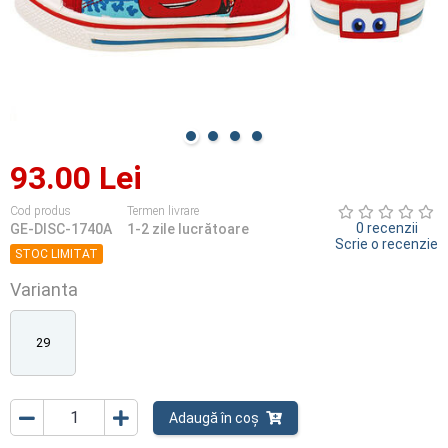
93.00 Lei
Cod produs
Termen livrare
0 recenzii
GE-DISC-1740A
1-2 zile lucrătoare
Scrie o recenzie
STOC LIMITAT
Varianta
29
Adaugă în coș