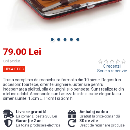
79.00 Lei
Cod produs
0 recenzii
LIPSĂ STOC
Scrie o recenzie
Trusa complexa de manichiura formata din 10 piese. Regasiti in
accesorii: foarfece, diferite unghiere, ustensile pentru
indepartarea pielitei, pila de unghii si o penseta. Sunt realizate din
otel inoxidabil. Accesoriile sunt asezate intr-o cutie eleganta cu
dimensiunile: 15cm L, 11cm l si 3cm h.
Livrare gratuită
Ambalaj cadou
La comenzi peste 300 Lei
Gratuit la orice comandă
Garanție 2 ani
30 de zile
La toate produsele electrice
Drept de returnare produse