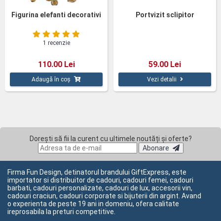
Figurina elefanti decorativi
Portvizit sclipitor
1 recenzie
110.00 Lei
59.00 Lei
Adaugă în coș
Vezi detalii
Dorești să fii la curent cu ultimele noutăți și oferte?
Abonare
Firma Fun Design, detinatorul brandului GiftExpress, este
importator si distribuitor de cadouri, cadouri femei, cadouri
barbati, cadouri personalizate, cadouri de lux, accesorii vin,
cadouri craciun, cadouri corporate si bijuterii din argint. Avand
o experienta de peste 19 ani in domeniu, ofera calitate
ireprosabila la preturi competitive.