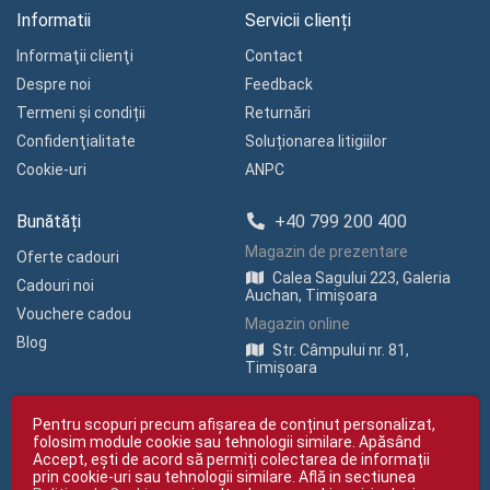
Informatii
Servicii clienți
Informaţii clienţi
Contact
Despre noi
Feedback
Termeni și condiții
Returnări
Confidenţialitate
Soluționarea litigiilor
Cookie-uri
ANPC
Bunătăți
+40 799 200 400
Magazin de prezentare
Oferte cadouri
Calea Sagului 223, Galeria
Cadouri noi
Auchan, Timișoara
Vouchere cadou
Magazin online
Blog
Str. Câmpului nr. 81,
Timișoara
Pentru scopuri precum afișarea de conținut personalizat,
folosim module cookie sau tehnologii similare. Apăsând
Accept, ești de acord să permiți colectarea de informații
prin cookie-uri sau tehnologii similare. Află in sectiunea