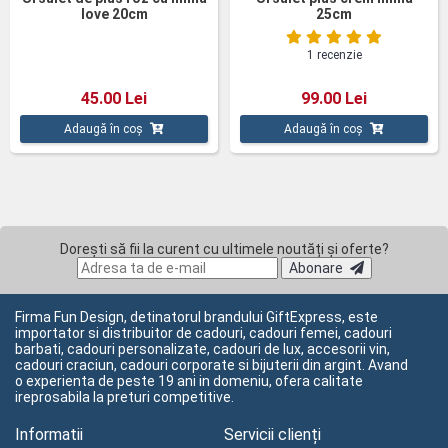
love 20cm
25cm
1 recenzie
45.00 Lei
99.00 Lei
Adaugă în coș
Adaugă în coș
Dorești să fii la curent cu ultimele noutăți și oferte?
Abonare
Firma Fun Design, detinatorul brandului GiftExpress, este
importator si distribuitor de cadouri, cadouri femei, cadouri
barbati, cadouri personalizate, cadouri de lux, accesorii vin,
cadouri craciun, cadouri corporate si bijuterii din argint. Avand
o experienta de peste 19 ani in domeniu, ofera calitate
ireprosabila la preturi competitive.
Informatii
Servicii clienți