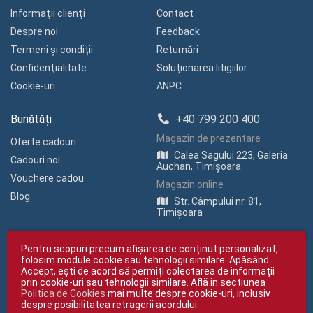
Informaţii clienţi
Contact
Despre noi
Feedback
Termeni și condiții
Returnări
Confidenţialitate
Soluționarea litigiilor
Cookie-uri
ANPC
Bunătăți
+40 799 200 400
Magazin de prezentare
Oferte cadouri
Calea Sagului 223, Galeria
Cadouri noi
Auchan, Timișoara
Vouchere cadou
Magazin online
Blog
Str. Câmpului nr. 81,
Timișoara
Pentru scopuri precum afișarea de conținut personalizat,
folosim module cookie sau tehnologii similare. Apăsând
Accept, ești de acord să permiți colectarea de informații
prin cookie-uri sau tehnologii similare. Află in sectiunea
Politica de Cookies
mai multe despre cookie-uri, inclusiv
Copyright © giftexpress.ro | Toate drepturile rezervate
despre posibilitatea retragerii acordului.
giftexpress.ro aparține de Fun Design SRL (CUI RO 15651694, Nr. Reg. Com.