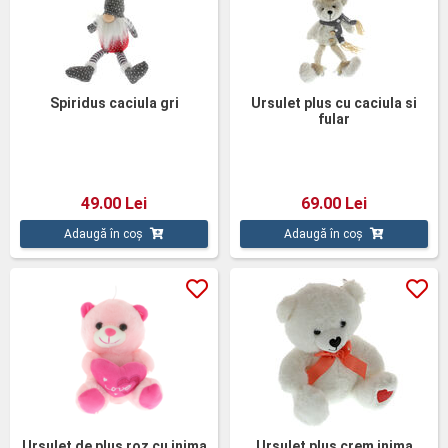
Spiridus caciula gri
Ursulet plus cu caciula si
fular
49.00 Lei
69.00 Lei
Adaugă în coș
Adaugă în coș
Ursulet de plus roz cu inima
Ursulet plus crem inima