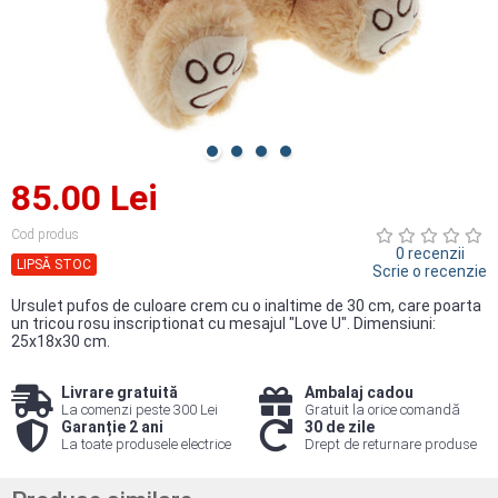
85.00 Lei
Cod produs
0 recenzii
LIPSĂ STOC
Scrie o recenzie
Ursulet pufos de culoare crem cu o inaltime de 30 cm, care poarta
un tricou rosu inscriptionat cu mesajul "Love U". Dimensiuni:
25x18x30 cm.
Livrare gratuită
Ambalaj cadou
La comenzi peste 300 Lei
Gratuit la orice comandă
Garanție 2 ani
30 de zile
La toate produsele electrice
Drept de returnare produse