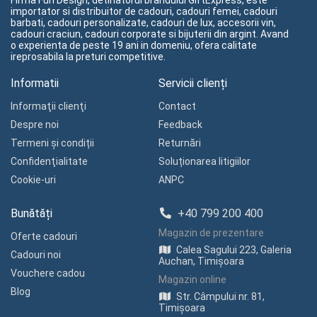
Firma Fun Design, detinatorul brandului GiftExpress, este
importator si distribuitor de cadouri, cadouri femei, cadouri
barbati, cadouri personalizate, cadouri de lux, accesorii vin,
cadouri craciun, cadouri corporate si bijuterii din argint. Avand
o experienta de peste 19 ani in domeniu, ofera calitate
ireprosabila la preturi competitive.
Informatii
Servicii clienți
Informaţii clienţi
Contact
Despre noi
Feedback
Termeni și condiții
Returnări
Confidenţialitate
Soluționarea litigiilor
Cookie-uri
ANPC
Bunătăți
+40 799 200 400
Magazin de prezentare
Oferte cadouri
Calea Sagului 223, Galeria
Cadouri noi
Auchan, Timișoara
Vouchere cadou
Magazin online
Blog
Str. Câmpului nr. 81,
Timișoara