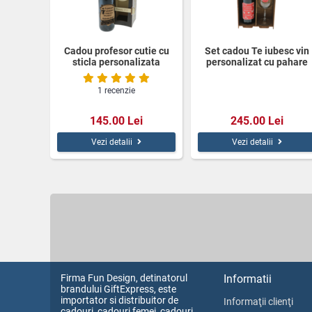
Cadou profesor cutie cu
Set cadou Te iubesc vin
sticla personalizata
personalizat cu pahare
cutie lemn
1 recenzie
145.00 Lei
245.00 Lei
Vezi detalii
Vezi detalii
Firma Fun Design, detinatorul
Informatii
brandului GiftExpress, este
importator si distribuitor de
Informaţii clienţi
cadouri, cadouri femei, cadouri