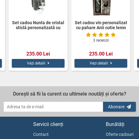
Set cadou Nunta de cristal
Set cadou vin personalizat
sticlă personalizată cu
cu pahare Anii cutie lemn
pahare
3 recenzii
235.00 Lei
235.00 Lei
Vezi detalii
Vezi detalii
Dorești să fii la curent cu ultimele noutăți și oferte?
Abonare
Servicii clienți
Bunătăți
Contact
Oferte cadouri