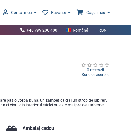
Contul meu
Favorite
Coșul meu
+40 799 200 400
Română
RON
0 recenzii
Scrie o recenzie
ecare pas o vorba buna, un zambet cald si un strop de iubire!".
 nici vinul din interiorul sticlei nu este mai prejos: Cabernet
Ambalaj cadou