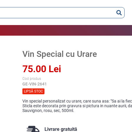
Vin Special cu Urare
75.00 Lei
Cod produs
GE-VIN-2641
LIPSĂ STOC
Vin special personalizat cu urare, care suna asa: "Sa ai la fi
Sticla este decorata prin gravura si pictura in nuante aurii, dar
Sauvignon, rosu, sec, 500ml.
Livrare gratuită