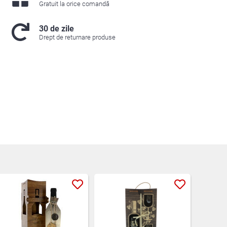
Gratuit la orice comandă
30 de zile
Drept de returnare produse