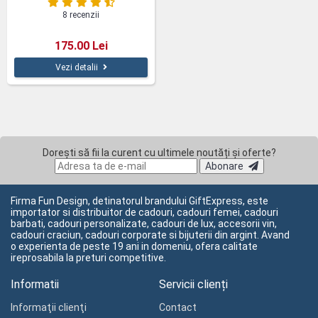
8 recenzii
175.00 Lei
Vezi detalii
Dorești să fii la curent cu ultimele noutăți și oferte?
Abonare
Firma Fun Design, detinatorul brandului GiftExpress, este
importator si distribuitor de cadouri, cadouri femei, cadouri
barbati, cadouri personalizate, cadouri de lux, accesorii vin,
cadouri craciun, cadouri corporate si bijuterii din argint. Avand
o experienta de peste 19 ani in domeniu, ofera calitate
ireprosabila la preturi competitive.
Informatii
Servicii clienți
Informaţii clienţi
Contact