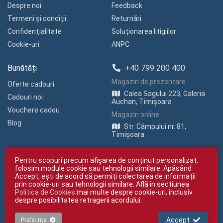
Despre noi
Feedback
Termeni și condiții
Returnări
Confidenţialitate
Soluționarea litigiilor
Cookie-uri
ANPC
Bunătăți
+40 799 200 400
Magazin de prezentare
Oferte cadouri
Calea Sagului 223, Galeria
Cadouri noi
Auchan, Timișoara
Vouchere cadou
Magazin online
Blog
Str. Câmpului nr. 81,
Timișoara
Pentru scopuri precum afișarea de conținut personalizat,
folosim module cookie sau tehnologii similare. Apăsând
Accept, ești de acord să permiți colectarea de informații
prin cookie-uri sau tehnologii similare. Află in sectiunea
Politica de Cookies
mai multe despre cookie-uri, inclusiv
Copyright © giftexpress.ro | Toate drepturile rezervate
despre posibilitatea retragerii acordului.
giftexpress.ro aparține de Fun Design SRL (CUI RO 15651694, Nr. Reg. Com.
J35/1813/2003).
giftexpress.ro folosește cookie-uri. Prețurile afișate includ TVA
Accept
Preferințe