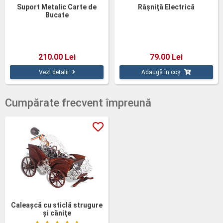
Suport Metalic Carte de
Râşniţă Electrică
Bucate
210.00 Lei
79.00 Lei
Vezi detalii
Adaugă în coș
Cumpărate frecvent împreună
Caleaşcă cu sticlă strugure
şi căniţe