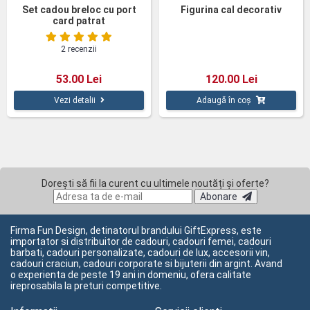
Set cadou breloc cu port
Figurina cal decorativ
card patrat
2 recenzii
53.00 Lei
120.00 Lei
Vezi detalii
Adaugă în coș
Dorești să fii la curent cu ultimele noutăți și oferte?
Abonare
Firma Fun Design, detinatorul brandului GiftExpress, este
importator si distribuitor de cadouri, cadouri femei, cadouri
barbati, cadouri personalizate, cadouri de lux, accesorii vin,
cadouri craciun, cadouri corporate si bijuterii din argint. Avand
o experienta de peste 19 ani in domeniu, ofera calitate
ireprosabila la preturi competitive.