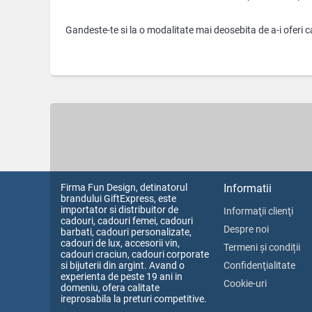
Gandeste-te si la o modalitate mai deosebita de a-i oferi c
Firma Fun Design, detinatorul
Informatii
brandului GiftExpress, este
importator si distribuitor de
Informaţii clienţi
cadouri, cadouri femei, cadouri
Despre noi
barbati, cadouri personalizate,
cadouri de lux, accesorii vin,
Termeni și condiții
cadouri craciun, cadouri corporate
si bijuterii din argint. Avand o
Confidenţialitate
experienta de peste 19 ani in
Cookie-uri
domeniu, ofera calitate
ireprosabila la preturi competitive.