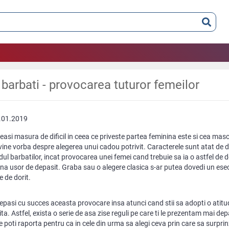
 barbati - provocarea tuturor femeilor
.01.2019
easi masura de dificil in ceea ce priveste partea feminina este si cea mas
ine vorba despre alegerea unui cadou potrivit. Caracterele sunt atat de di
dul barbatilor, incat provocarea unei femei cand trebuie sa ia o astfel de d
na usor de depasit. Graba sau o alegere clasica s-ar putea dovedi un ese
e de dorit.
epasi cu succes aceasta provocare insa atunci cand stii sa adopti o atitu
ita. Astfel, exista o serie de asa zise reguli pe care ti le prezentam mai depa
e poti raporta pentru ca in cele din urma sa alegi ceva prin care sa surprin