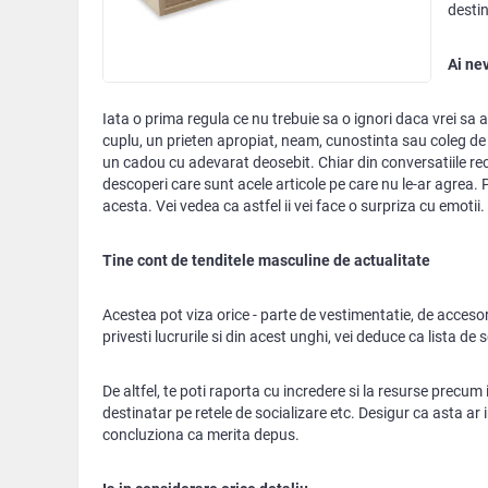
destin
Ai nev
Iata o prima regula ce nu trebuie sa o ignori daca vrei sa a
cuplu, un prieten apropiat, neam, cunostinta sau coleg de 
un cadou cu adevarat deosebit. Chiar din conversatiile rec
descoperi care sunt acele articole pe care nu le-ar agrea. P
acesta. Vei vedea ca astfel ii vei face o surpriza cu emotii.
Tine cont de tenditele masculine de actualitate
Acestea pot viza orice - parte de vestimentatie, de accesor
privesti lucrurile si din acest unghi, vei deduce ca lista de 
De altfel, te poti raporta cu incredere si la resurse precum
destinatar pe retele de socializare etc. Desigur ca asta ar 
concluziona ca merita depus.