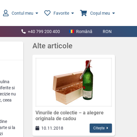
Contul meu
Favorite
Coșul meu
+40 799 200 400
Română
RON
Alte articole
culina
ferite si
ecizie nu
c, ceea
Vinurile de colectie – a alegere
originala de cadou
dine
rte si la
10.11.2018
Citește
zi