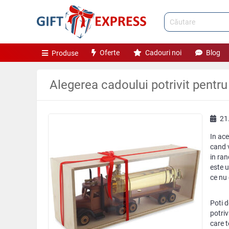
Oferte
Cadouri noi
Blog
Produse
Alegerea cadoului potrivit pentru
21
In ace
cand v
in ran
este u
ce nu 
Poti d
potriv
care t