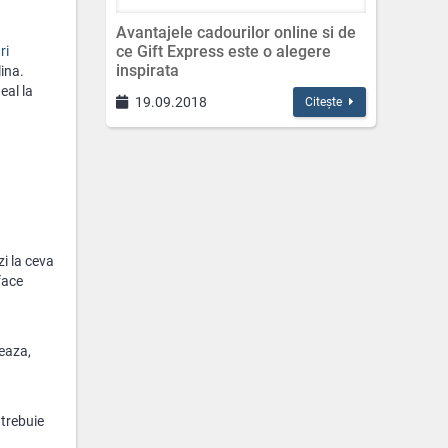
Avantajele cadourilor online si de
ce Gift Express este o alegere
ri
inspirata
ina.
eal la
19.09.2018
Citește
zi la ceva
face
reaza,
 trebuie