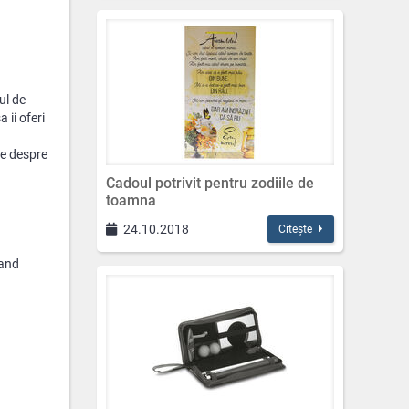
ul de
 ii oferi
te despre
Cadoul potrivit pentru zodiile de
toamna
24.10.2018
Citește
Cand