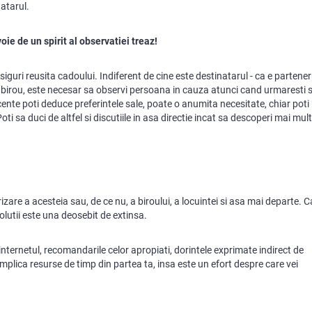
atarul.
oie de un spirit al observatiei treaz!
siguri reusita cadoului. Indiferent de cine este destinatarul - ca e partener
birou, este necesar sa observi persoana in cauza atunci cand urmaresti sa
ente poti deduce preferintele sale, poate o anumita necesitate, chiar poti
oti sa duci de altfel si discutiile in asa directie incat sa descoperi mai mul
izare a acesteia sau, de ce nu, a biroului, a locuintei si asa mai departe. 
solutii este una deosebit de extinsa.
 internetul, recomandarile celor apropiati, dorintele exprimate indirect de
implica resurse de timp din partea ta, insa este un efort despre care vei