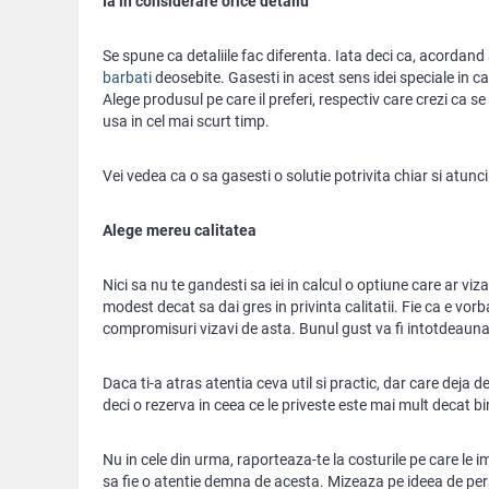
Ia in considerare orice detaliu
Se spune ca detaliile fac diferenta. Iata deci ca, acordand 
barbati
deosebite. Gasesti in acest sens idei speciale in c
Alege produsul pe care il preferi, respectiv care crezi ca s
usa in cel mai scurt timp.
Vei vedea ca o sa gasesti o solutie potrivita chiar si atunci
Alege mereu calitatea
Nici sa nu te gandesti sa iei in calcul o optiune care ar viza
modest decat sa dai gres in privinta calitatii. Fie ca e vor
compromisuri vizavi de asta. Bunul gust va fi intotdeauna
Daca ti-a atras atentia ceva util si practic, dar care deja d
deci o rezerva in ceea ce le priveste este mai mult decat b
Nu in cele din urma, raporteaza-te la costurile pe care le i
sa fie o atentie demna de acesta. Mizeaza pe ideea de pers