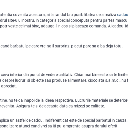
atentia cuvenita acestora, ai la randul tau posibilitatea de a realiza
cadou
adrul site-ului nostru, in categoria special conceputa pentru partea mascul
e potriveste cel mai bine, adauga-l in cos si plaseaza comanda. Ai cadoul id
 cand barbatul pe care vrei sa il surprinzi placut pare sa aiba deja totul.
 ceva inferior din punct de vedere calitativ. Chiar mai bine este sa te limite
ba despre lucruri si obiecte sau produse alimentare, ciocolata s.a.m.d., nu 
 apreciat.
etine, nu te da inapoi de la ideea respectiva. Lucrurile materiale se deterio
inevenita. Asigura-te si de aceasta data ca mizezi pe calitate.
mplica un astfel de cadou. Indiferent cat este de special barbatul in cauza,
onalizare atunci cand vrei sa iti pui amprenta asupra darului oferit.