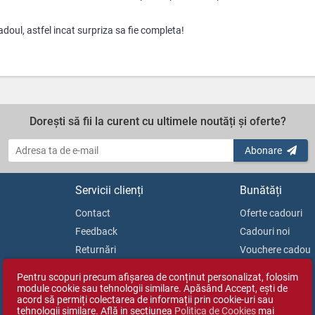
adoul, astfel incat surpriza sa fie completa!
Dorești să fii la curent cu ultimele noutăți și oferte?
Abonare
Servicii clienți
Bunătăți
Contact
Oferte cadouri
Feedback
Cadouri noi
Returnări
Vouchere cadou
Soluționarea litigiilor
Blog
Pentru scopuri precum afișarea de conținut personalizat, folosim
ANPC
module cookie sau tehnologii similare. Apăsând Accept, ești de
acord să permiți colectarea de informații prin cookie-uri sau
tehnologii similare. Află in sectiunea
Politica de Cookies
mai