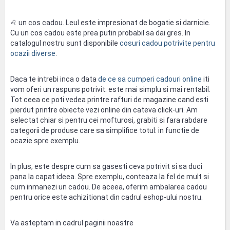
♌ un cos cadou. Leul este impresionat de bogatie si darnicie.
Cu un cos cadou este prea putin probabil sa dai gres. In
catalogul nostru sunt disponibile
cosuri cadou potrivite pentru
ocazii diverse
.
Daca te intrebi inca o data
de ce sa cumperi cadouri online
iti
vom oferi un raspuns potrivit: este mai simplu si mai rentabil.
Tot ceea ce poti vedea printre rafturi de magazine cand esti
pierdut printre obiecte vezi online din cateva click-uri. Am
selectat chiar si pentru cei mofturosi, grabiti si fara rabdare
categorii de produse care sa simplifice totul: in functie de
ocazie spre exemplu.
In plus, este despre cum sa gasesti ceva potrivit si sa duci
pana la capat ideea. Spre exemplu, conteaza la fel de mult si
cum inmanezi un cadou. De aceea, oferim ambalarea cadou
pentru orice este achizitionat din cadrul eshop-ului nostru.
Va asteptam in cadrul paginii noastre