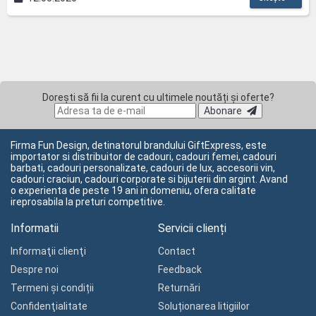
Dorești să fii la curent cu ultimele noutăți și oferte?
Abonare
Firma Fun Design, detinatorul brandului GiftExpress, este
importator si distribuitor de cadouri, cadouri femei, cadouri
barbati, cadouri personalizate, cadouri de lux, accesorii vin,
cadouri craciun, cadouri corporate si bijuterii din argint. Avand
o experienta de peste 19 ani in domeniu, ofera calitate
ireprosabila la preturi competitive.
Informatii
Servicii clienți
Informaţii clienţi
Contact
Despre noi
Feedback
Termeni și condiții
Returnări
Confidenţialitate
Soluționarea litigiilor