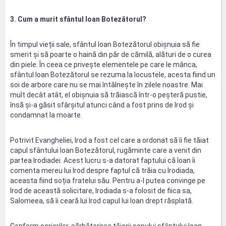
3. Cum a murit sfântul Ioan Botezătorul?
În timpul vieții sale, sfântul Ioan Botezătorul obișnuia să fie
smerit și să poarte o haină din păr de cămilă, alături de o curea
din piele. În ceea ce privește elementele pe care le mânca,
sfântul Ioan Botezătorul se rezuma la locustele, acesta fiind un
soi de arbore care nu se mai întâlnește în zilele noastre. Mai
mult decât atât, el obișnuia să trăiască într-o peșteră pustie,
însă și-a găsit sfârșitul atunci când a fost prins de Irod și
condamnat la moarte.
Potrivit Evangheliei, Irod a fost cel care a ordonat să îi fie tăiat
capul sfântului Ioan Botezătorul, rugăminte care a venit din
partea Irodiadei. Acest lucru s-a datorat faptului că Ioan îi
comenta mereu lui Irod despre faptul că trăia cu Irodiada,
aceasta fiind soția fratelui său. Pentru a-l putea convinge pe
Irod de această solicitare, Irodiada s-a folosit de fiica sa,
Salomeea, să îi ceară lui Irod capul lui Ioan drept răsplată.