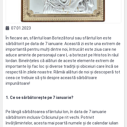
07.01.2023
În fiecare an, sfântul Ioan Botezătorul sau sfântul Ion este
sărbătorit pe data de 7 ianuarie. Această zi este una extrem de
importantă pentru mulți dintre noi, întrucât este ziua care ne
aduce aminte de personajul care L-a botezat pe Hristos în râul
Iordan. Bineînțeles că alături de aceste elemente extrem de
importante își fac loc și diverse tradiții și obiceiuri care încă se
respectă în zilele noastre. Rămâi alături de noi și descoperă tot
ceea ce trebuie să știi despre această sărbătoare
impunătoare!
1. Ce se sărbătorește pe 7 ianuarie?
Pe lângă sărbătoarea sfântului Ion, în data de 7 ianuarie
sărbătorim inclusiv Crăciunul pe rit vechi. Potrivit
învățămintelor, acesta mai poartă numele și de calendar iulian