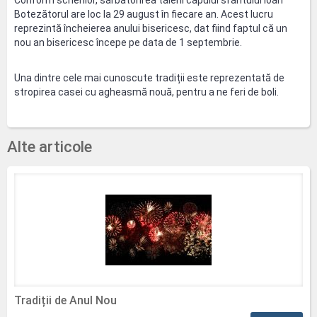
Conform scrierilor, sărbătorirea tăierii capului sfântului Ioan
Botezătorul are loc la 29 august în fiecare an. Acest lucru
reprezintă încheierea anului bisericesc, dat fiind faptul că un
nou an bisericesc începe pe data de 1 septembrie.
Una dintre cele mai cunoscute tradiții este reprezentată de
stropirea casei cu agheasmă nouă, pentru a ne feri de boli.
Alte articole
Tradiții de Anul Nou