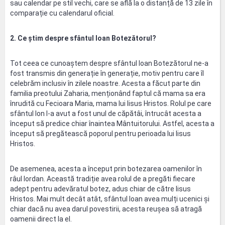
sau calendar pe stil vechi, care se află la o distanță de 13 zile în
comparație cu calendarul oficial.
2. Ce știm despre sfântul Ioan Botezătorul?
Tot ceea ce cunoaștem despre sfântul Ioan Botezătorul ne-a
fost transmis din generație în generație, motiv pentru care îl
celebrăm inclusiv în zilele noastre. Acesta a făcut parte din
familia preotului Zaharia, menționând faptul că mama sa era
înrudită cu Fecioara Maria, mama lui Iisus Hristos. Rolul pe care
sfântul Ion l-a avut a fost unul de căpătâi, întrucât acesta a
început să predice chiar înaintea Mântuitorului. Astfel, acesta a
început să pregătească poporul pentru perioada lui Iisus
Hristos.
De asemenea, acesta a început prin botezarea oamenilor în
râul Iordan. Această tradiție avea rolul de a pregăti fiecare
adept pentru adevăratul botez, adus chiar de către Iisus
Hristos. Mai mult decât atât, sfântul Ioan avea mulți ucenici și
chiar dacă nu avea darul povestirii, acesta reușea să atragă
oamenii direct la el.