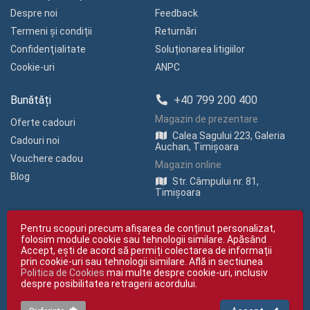
Despre noi
Feedback
Termeni și condiții
Returnări
Confidenţialitate
Soluționarea litigiilor
Cookie-uri
ANPC
Bunătăți
+40 799 200 400
Magazin de prezentare
Oferte cadouri
Calea Sagului 223, Galeria
Cadouri noi
Auchan, Timișoara
Vouchere cadou
Magazin online
Blog
Str. Câmpului nr. 81,
Timișoara
Pentru scopuri precum afișarea de conținut personalizat,
folosim module cookie sau tehnologii similare. Apăsând
Accept, ești de acord să permiți colectarea de informații
prin cookie-uri sau tehnologii similare. Află in sectiunea
Politica de Cookies
mai multe despre cookie-uri, inclusiv
Copyright © giftexpress.ro | Toate drepturile rezervate
despre posibilitatea retragerii acordului.
giftexpress.ro aparține de Fun Design SRL (CUI RO 15651694, Nr. Reg. Com.
J35/1813/2003).
giftexpress.ro folosește cookie-uri. Prețurile afișate includ TVA