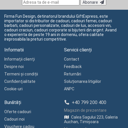
Abonare
Firma Fun Design, detinatorul brandului GiftExpress, este
importator si distribuitor de cadouri, cadouri femei, cadouri
barbati, cadouri personalizate, cadouri de lux, accesorii vin,
cadouri craciun, cadouri corporate si bijuterii din argint. Avand
o experienta de peste 19 ani in domeniu, ofera calitate
ireprosabila la preturi competitive.
Informatii
Servicii clienți
Informaţii clienţi
Contact
Despre noi
Feedback
Termeni și condiții
Returnări
Confidenţialitate
Soluționarea litigiilor
Cookie-uri
ANPC
Bunătăți
+40 799 200 400
Magazin de prezentare
Oferte cadouri
Calea Sagului 223, Galeria
Cadouri noi
Auchan, Timișoara
Vouchere cadou