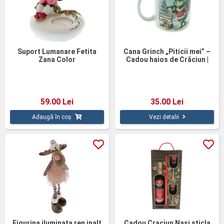
Suport Lumanare Fetita
Cana Grinch „Piticii mei” –
Zana Color
Cadou haios de Crăciun |
350 ml
59.00 Lei
35.00 Lei
Adaugă în coș
Vezi detalii
Figurina iluminata ren inalt
Cadou Craciun Nasi sticla