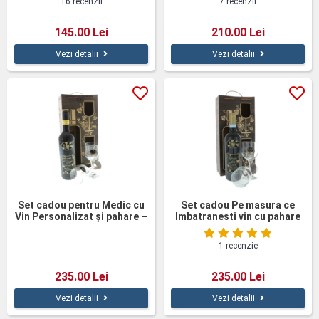
16 recenzii
7 recenzii
145.00 Lei
210.00 Lei
Vezi detalii
Vezi detalii
Set cadou pentru Medic cu
Set cadou Pe masura ce
Vin Personalizat și pahare –
Imbatranesti vin cu pahare
cutie elegantă din lemn,
cutie lemn
mesaj gravat
1 recenzie
235.00 Lei
235.00 Lei
Vezi detalii
Vezi detalii