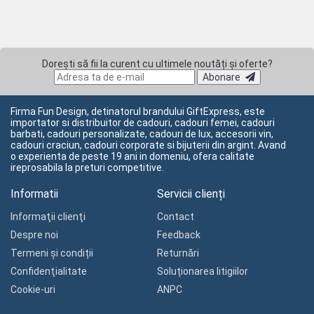
Dorești să fii la curent cu ultimele noutăți și oferte?
Abonare
Firma Fun Design, detinatorul brandului GiftExpress, este
importator si distribuitor de cadouri, cadouri femei, cadouri
barbati, cadouri personalizate, cadouri de lux, accesorii vin,
cadouri craciun, cadouri corporate si bijuterii din argint. Avand
o experienta de peste 19 ani in domeniu, ofera calitate
ireprosabila la preturi competitive.
Informatii
Servicii clienți
Informaţii clienţi
Contact
Despre noi
Feedback
Termeni și condiții
Returnări
Confidenţialitate
Soluționarea litigiilor
Cookie-uri
ANPC