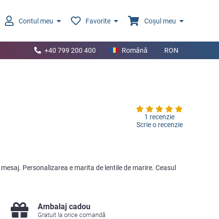
Contul meu
Favorite
Coșul meu
+40 799 200 400
Română
RON
1 recenzie
Scrie o recenzie
 mesaj. Personalizarea e marita de lentile de marire. Ceasul
Ambalaj cadou
Gratuit la orice comandă