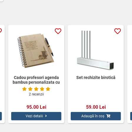
Cadou profesori agenda
Set rechizite birotică
bambus personalizata cu
pix
2 recenzii
95.00 Lei
59.00 Lei
Vezi detalii
Adaugă în coș