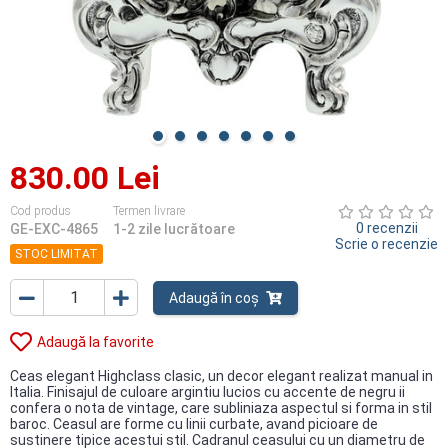
830.00 Lei
Cod produs
Termen livrare
0 recenzii
GE-EXC-4865
1-2 zile lucrătoare
Scrie o recenzie
STOC LIMITAT
Adaugă în coș
Adaugă la favorite
Ceas elegant Highclass clasic, un decor elegant realizat manual in
Italia. Finisajul de culoare argintiu lucios cu accente de negru ii
confera o nota de vintage, care subliniaza aspectul si forma in stil
baroc. Ceasul are forme cu linii curbate, avand picioare de
sustinere tipice acestui stil. Cadranul ceasului cu un diametru de