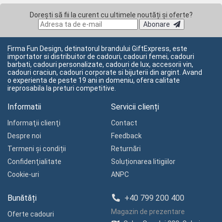
Dorești să fii la curent cu ultimele noutăți și oferte?
Abonare
Firma Fun Design, detinatorul brandului GiftExpress, este
importator si distribuitor de cadouri, cadouri femei, cadouri
barbati, cadouri personalizate, cadouri de lux, accesorii vin,
cadouri craciun, cadouri corporate si bijuterii din argint. Avand
o experienta de peste 19 ani in domeniu, ofera calitate
ireprosabila la preturi competitive.
Informatii
Servicii clienți
Informaţii clienţi
Contact
Despre noi
Feedback
Termeni și condiții
Returnări
Confidenţialitate
Soluționarea litigiilor
Cookie-uri
ANPC
Bunătăți
+40 799 200 400
Magazin de prezentare
Oferte cadouri