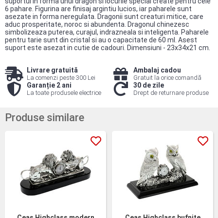
suportul in forma unui dragon si locurile special create pentru cele
6 pahare. Figurina are finisaj argintiu lucios, iar paharele sunt
asezate in forma neregulata. Dragonii sunt creaturi mitice, care
aduc prosperitate, noroc si abundenta. Dragonul chinezesc
simbolizeaza puterea, curajul, indrazneala si inteligenta. Paharele
pentru tarie sunt din cristal si au o capacitate de 60 ml. Asest
suport este asezat in cutie de cadouri. Dimensiuni - 23x34x21 cm.
Livrare gratuită
Ambalaj cadou
La comenzi peste 300 Lei
Gratuit la orice comandă
Garanție 2 ani
30 de zile
La toate produsele electrice
Drept de returnare produse
Produse similare
Ceas Highclass modern
Ceas Highclass bufnite