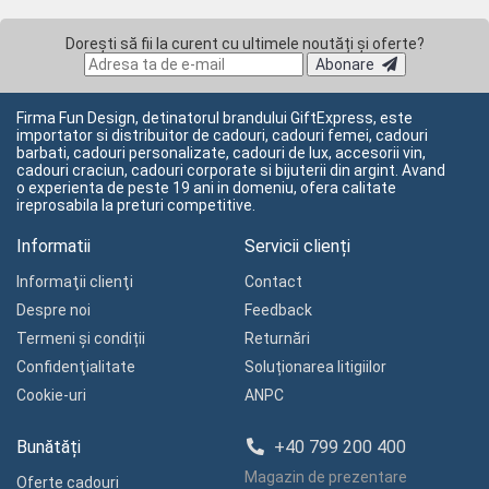
Dorești să fii la curent cu ultimele noutăți și oferte?
Abonare
Firma Fun Design, detinatorul brandului GiftExpress, este
importator si distribuitor de cadouri, cadouri femei, cadouri
barbati, cadouri personalizate, cadouri de lux, accesorii vin,
cadouri craciun, cadouri corporate si bijuterii din argint. Avand
o experienta de peste 19 ani in domeniu, ofera calitate
ireprosabila la preturi competitive.
Informatii
Servicii clienți
Informaţii clienţi
Contact
Despre noi
Feedback
Termeni și condiții
Returnări
Confidenţialitate
Soluționarea litigiilor
Cookie-uri
ANPC
Bunătăți
+40 799 200 400
Magazin de prezentare
Oferte cadouri