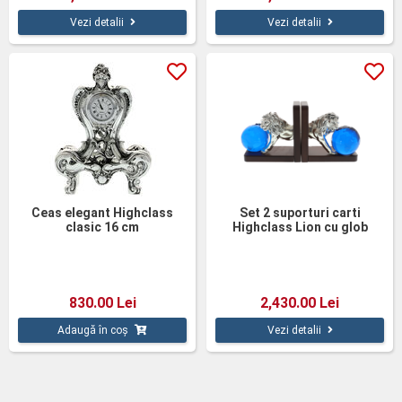
Vezi detalii
Vezi detalii
Ceas elegant Highclass
Set 2 suporturi carti
clasic 16 cm
Highclass Lion cu glob
pamantesc 17cm
830.00 Lei
2,430.00 Lei
Adaugă în coș
Vezi detalii