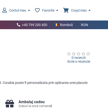
Contul meu
Favorite
Coșul meu
+40 799 200 400
Română
RON
0 recenzii
Scrie o recenzie
l. Corabia poate fi personalizata prin aplicarea unei placute
Ambalaj cadou
Gratuit la orice comandă