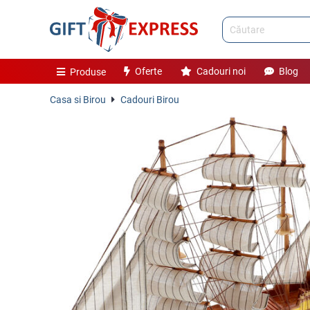
Oferte
Cadouri noi
Blog
Produse
Casa si Birou
Cadouri Birou