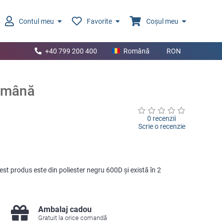
Contul meu
Favorite
Coșul meu
+40 799 200 400
Română
RON
 mână
0 recenzii
Scrie o recenzie
t produs este din poliester negru 600D şi există în 2
Ambalaj cadou
Gratuit la orice comandă