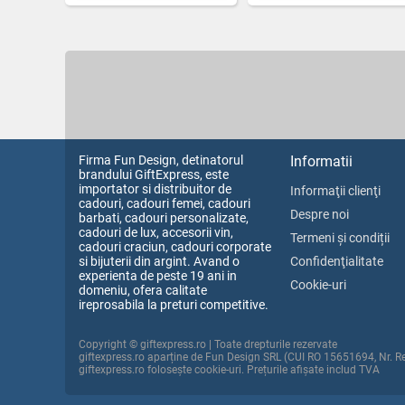
Firma Fun Design, detinatorul
Informatii
brandului GiftExpress, este
importator si distribuitor de
Informaţii clienţi
cadouri, cadouri femei, cadouri
Despre noi
barbati, cadouri personalizate,
cadouri de lux, accesorii vin,
Termeni și condiții
cadouri craciun, cadouri corporate
si bijuterii din argint. Avand o
Confidenţialitate
experienta de peste 19 ani in
Cookie-uri
domeniu, ofera calitate
ireprosabila la preturi competitive.
Copyright © giftexpress.ro | Toate drepturile rezervate
giftexpress.ro aparține de Fun Design SRL (CUI RO 15651694, Nr. 
giftexpress.ro folosește cookie-uri. Prețurile afișate includ TVA