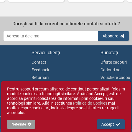
Dorești să fii la curent cu ultimele noutăți și oferte?
Abonare
Servicii clienți
Bunătăți
Contact
Oferte cadouri
Feedback
Cadouri noi
Returnări
Vouchere cadou
Soluționarea litigiilor
Blog
Pentru scopuri precum afișarea de conținut personalizat, folosim
ANPC
module cookie sau tehnologii similare. Apăsând Accept, ești de
acord să permiți colectarea de informații prin cookie-uri sau
tehnologii similare. Află in sectiunea
Politica de Cookies
mai
multe despre cookie-uri, inclusiv despre posibilitatea retragerii
acordului.
Reg. Com. J35/1813/2003).
Accept
Preferințe