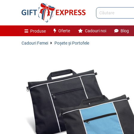
Oferte
Cadouri noi
Blog
Produse
Cadouri Femei
Poşete şi Portofele