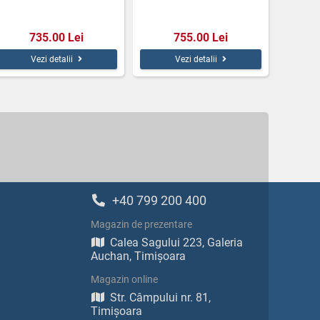
735.00 Lei
755.00 Lei
Vezi detalii
Vezi detalii
+40 799 200 400
Magazin de prezentare
Calea Sagului 223, Galeria
Auchan, Timișoara
Magazin online
Str. Câmpului nr. 81,
Timișoara