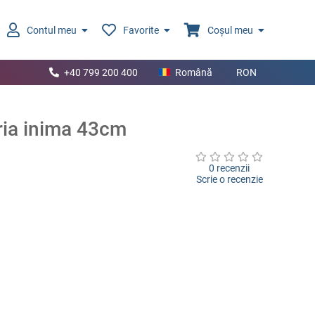
Contul meu
Favorite
Coșul meu
+40 799 200 400
Română
RON
ria inima 43cm
0 recenzii
Scrie o recenzie