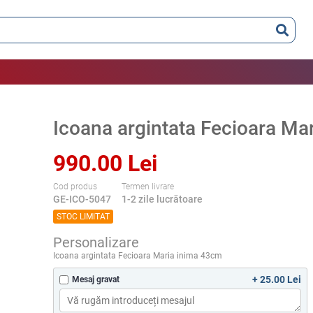
Icoana argintata Fecioara Ma
990.00 Lei
Cod produs
Termen livrare
GE-ICO-5047
1-2 zile lucrătoare
STOC LIMITAT
Personalizare
Icoana argintata Fecioara Maria inima 43cm
+ 25.00 Lei
Mesaj gravat