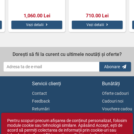
1,060.00 Lei
710.00 Lei
Vezi detalii
Vezi detalii
Dorești să fii la curent cu ultimele noutăți și oferte?
Abonare
Servicii clienți
Bunătăți
Contact
Oferte cadouri
Feedback
Cadouri noi
Returnări
Vouchere cadou
Soluționarea litigiilor
Blog
Pentru scopuri precum afișarea de conținut personalizat, folosim
ANPC
module cookie sau tehnologii similare. Apăsând Accept, ești de
acord să permiți colectarea de informații prin cookie-uri sau