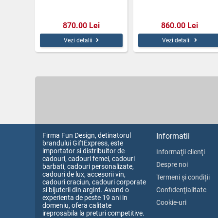
870.00 Lei
860.00 Lei
Vezi detalii
Vezi detalii
Firma Fun Design, detinatorul
Informatii
brandului GiftExpress, este
importator si distribuitor de
Informaţii clienţi
cadouri, cadouri femei, cadouri
Despre noi
barbati, cadouri personalizate,
cadouri de lux, accesorii vin,
Termeni și condiții
cadouri craciun, cadouri corporate
si bijuterii din argint. Avand o
Confidenţialitate
experienta de peste 19 ani in
Cookie-uri
domeniu, ofera calitate
ireprosabila la preturi competitive.