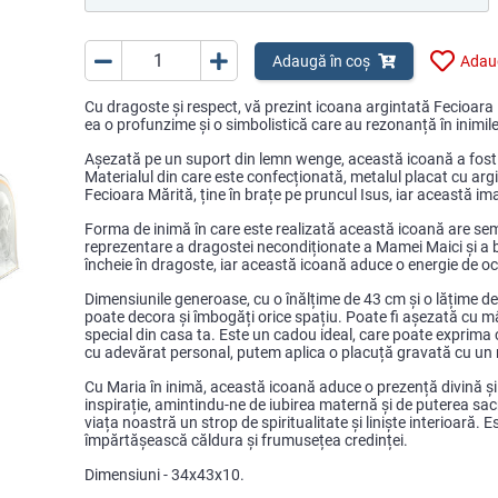
Adaugă în coș
Adaug
Cu dragoste și respect, vă prezint icoana argintată Fecioar
ea o profunzime și o simbolistică care au rezonanță în inimil
Așezată pe un suport din lemn wenge, această icoană a fost re
Materialul din care este confecționată, metalul placat cu argi
Fecioara Mărită, ține în brațe pe pruncul Isus, iar această i
Forma de inimă în care este realizată această icoană are semnif
reprezentare a dragostei necondiționate a Mamei Maici și a bi
încheie în dragoste, iar această icoană aduce o energie de ocr
Dimensiunile generoase, cu o înălțime de 43 cm și o lățime d
poate decora și îmbogăți orice spațiu. Poate fi așezată cu mâ
special din casa ta. Este un cadou ideal, care poate exprima c
cu adevărat personal, putem aplica o placuță gravată cu un m
Cu Maria în inimă, această icoană aduce o prezență divină și 
inspirație, amintindu-ne de iubirea maternă și de puterea sacr
viața noastră un strop de spiritualitate și liniște interioară.
împărtășească căldura și frumusețea credinței.
Dimensiuni - 34x43x10.