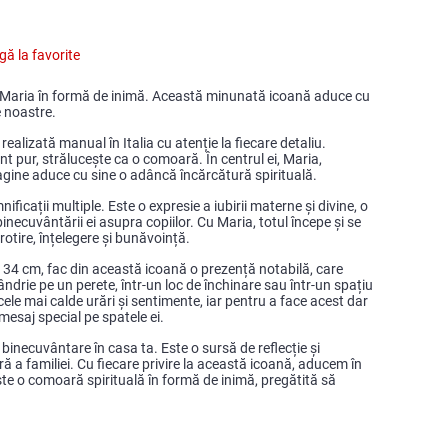
ă la favorite
a Maria în formă de inimă. Această minunată icoană aduce cu
e noastre.
alizată manual în Italia cu atenție la fiecare detaliu.
nt pur, strălucește ca o comoară. În centrul ei, Maria,
magine aduce cu sine o adâncă încărcătură spirituală.
icații multiple. Este o expresie a iubirii materne și divine, o
necuvântării ei asupra copiilor. Cu Maria, totul începe și se
otire, înțelegere și bunăvoință.
e 34 cm, fac din această icoană o prezență notabilă, care
ndrie pe un perete, într-un loc de închinare sau într-un spațiu
ele mai calde urări și sentimente, iar pentru a face acest dar
esaj special pe spatele ei.
binecuvântare în casa ta. Este o sursă de reflecție și
ă a familiei. Cu fiecare privire la această icoană, aducem în
 Este o comoară spirituală în formă de inimă, pregătită să