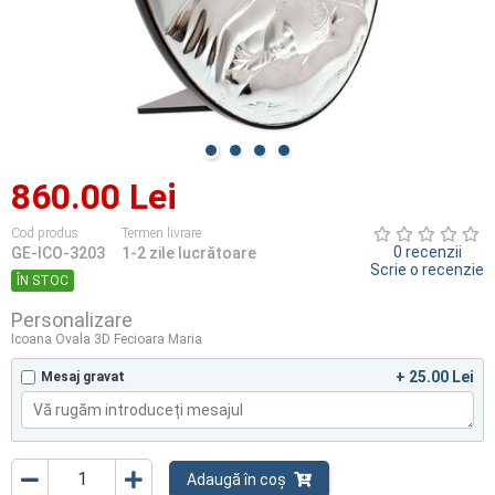
860.00 Lei
Cod produs
Termen livrare
0 recenzii
GE-ICO-3203
1-2 zile lucrătoare
Scrie o recenzie
ÎN STOC
Personalizare
Icoana Ovala 3D Fecioara Maria
+ 25.00 Lei
Mesaj gravat
Adaugă în coș