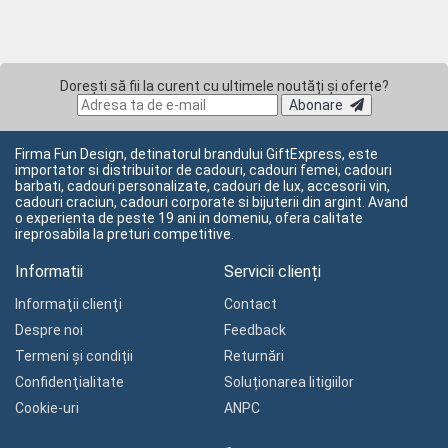
Dorești să fii la curent cu ultimele noutăți și oferte?
Abonare
Firma Fun Design, detinatorul brandului GiftExpress, este
importator si distribuitor de cadouri, cadouri femei, cadouri
barbati, cadouri personalizate, cadouri de lux, accesorii vin,
cadouri craciun, cadouri corporate si bijuterii din argint. Avand
o experienta de peste 19 ani in domeniu, ofera calitate
ireprosabila la preturi competitive.
Informatii
Servicii clienți
Informaţii clienţi
Contact
Despre noi
Feedback
Termeni și condiții
Returnări
Confidenţialitate
Soluționarea litigiilor
Cookie-uri
ANPC