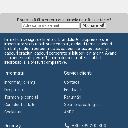
Dorești să fii la curent cu ultimele noutăți și oferte?
Abonare
Firma Fun Design, detinatorul brandului GiftExpress, este
importator si distribuitor de cadouri, cadouri femei, cadouri
barbati, cadouri personalizate, cadouri de lux, accesorii vin,
cadouri craciun, cadouri corporate si bijuterii din argint. Avand
o experienta de peste 19 ani in domeniu, ofera calitate
ireprosabila la preturi competitive.
Informatii
Servicii clienți
Informaţii clienţi
Contact
Despre noi
Feedback
Termeni și condiții
Returnări
Confidenţialitate
Soluționarea litigiilor
Cookie-uri
ANPC
Bunătăți
+40 799 200 400