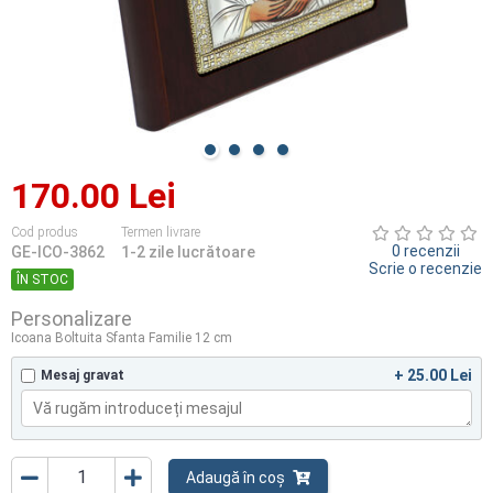
170.00 Lei
Cod produs
Termen livrare
0 recenzii
GE-ICO-3862
1-2 zile lucrătoare
Scrie o recenzie
ÎN STOC
Personalizare
Icoana Boltuita Sfanta Familie 12 cm
+ 25.00 Lei
Mesaj gravat
Adaugă în coș