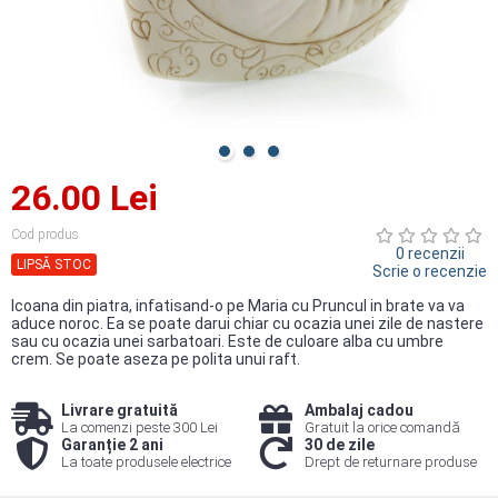
26.00 Lei
Cod produs
0 recenzii
LIPSĂ STOC
Scrie o recenzie
Icoana din piatra, infatisand-o pe Maria cu Pruncul in brate va va
aduce noroc. Ea se poate darui chiar cu ocazia unei zile de nastere
sau cu ocazia unei sarbatoari. Este de culoare alba cu umbre
crem. Se poate aseza pe polita unui raft.
Livrare gratuită
Ambalaj cadou
La comenzi peste 300 Lei
Gratuit la orice comandă
Garanție 2 ani
30 de zile
La toate produsele electrice
Drept de returnare produse