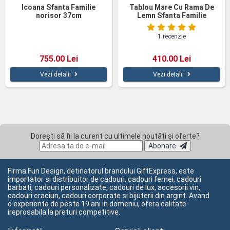
Icoana Sfanta Familie
Tablou Mare Cu Rama De
norisor 37cm
Lemn Sfanta Familie
1 recenzie
755.00 Lei
410.00 Lei
Vezi detalii
Vezi detalii
Dorești să fii la curent cu ultimele noutăți și oferte?
Abonare
Firma Fun Design, detinatorul brandului GiftExpress, este
importator si distribuitor de cadouri, cadouri femei, cadouri
barbati, cadouri personalizate, cadouri de lux, accesorii vin,
cadouri craciun, cadouri corporate si bijuterii din argint. Avand
o experienta de peste 19 ani in domeniu, ofera calitate
ireprosabila la preturi competitive.