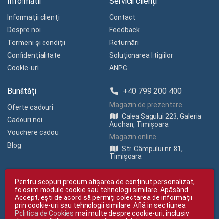
Informatii
Servicii clienți
Informaţii clienţi
Contact
Despre noi
Feedback
Termeni și condiții
Returnări
Confidenţialitate
Soluționarea litigiilor
Cookie-uri
ANPC
Bunătăți
+40 799 200 400
Magazin de prezentare
Oferte cadouri
Calea Sagului 223, Galeria
Cadouri noi
Auchan, Timișoara
Vouchere cadou
Magazin online
Blog
Str. Câmpului nr. 81,
Timișoara
Pentru scopuri precum afișarea de conținut personalizat,
folosim module cookie sau tehnologii similare. Apăsând
Accept, ești de acord să permiți colectarea de informații
prin cookie-uri sau tehnologii similare. Află in sectiunea
Politica de Cookies
mai multe despre cookie-uri, inclusiv
Copyright © giftexpress.ro | Toate drepturile rezervate