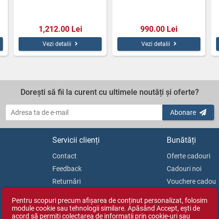
1,212.00 Lei
990.00 Lei
Vezi detalii
Vezi detalii
Dorești să fii la curent cu ultimele noutăți și oferte?
Abonare
Servicii clienți
Bunătăți
Contact
Oferte cadouri
Feedback
Cadouri noi
Returnări
Vouchere cadou
Soluționarea litigiilor
Blog
Pentru scopuri precum afișarea de conținut personalizat, folosim
ANPC
module cookie sau tehnologii similare. Apăsând Accept, ești de
acord să permiți colectarea de informații prin cookie-uri sau