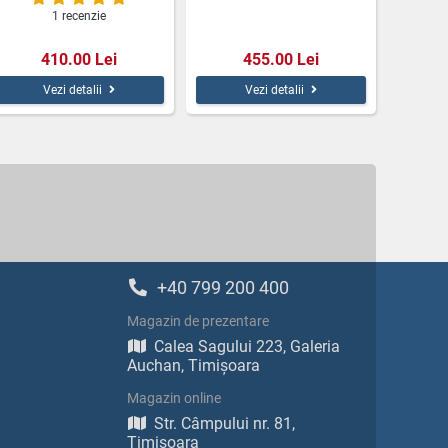
1 recenzie
410.00 Lei
455.00 Lei
Vezi detalii
Vezi detalii
+40 799 200 400
Magazin de prezentare
Calea Sagului 223, Galeria
Auchan, Timișoara
Magazin online
Str. Câmpului nr. 81,
Timișoara