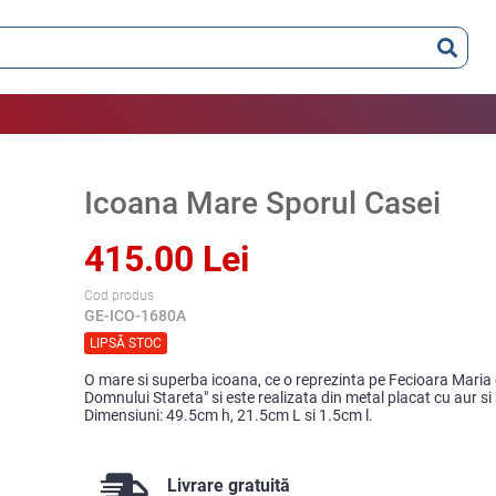
Icoana Mare Sporul Casei
415.00 Lei
Cod produs
GE-ICO-1680A
LIPSĂ STOC
O mare si superba icoana, ce o reprezinta pe Fecioara Maria c
Domnului Stareta" si este realizata din metal placat cu aur si 
Dimensiuni: 49.5cm h, 21.5cm L si 1.5cm l.
Livrare gratuită