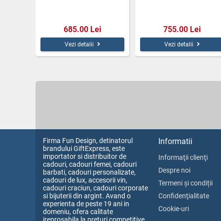
685.00 Lei
755.00 Lei
Vezi detalii
Vezi detalii
Firma Fun Design, detinatorul
Informatii
brandului GiftExpress, este
importator si distribuitor de
Informaţii clienţi
cadouri, cadouri femei, cadouri
Despre noi
barbati, cadouri personalizate,
cadouri de lux, accesorii vin,
Termeni și condiții
cadouri craciun, cadouri corporate
si bijuterii din argint. Avand o
Confidenţialitate
experienta de peste 19 ani in
Cookie-uri
domeniu, ofera calitate
ireprosabila la preturi competitive.