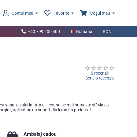
Contul meu
Favorite
Coșul meu
+40 799 200 400
Română
RON
0 recenzii
Scrie o recenzie
u vasul cu ulei in fata ei. Icoana se mai numeste si "Maica
argint, aplicat pe un suport din lemn fin prelucrat.
Ambalaj cadou