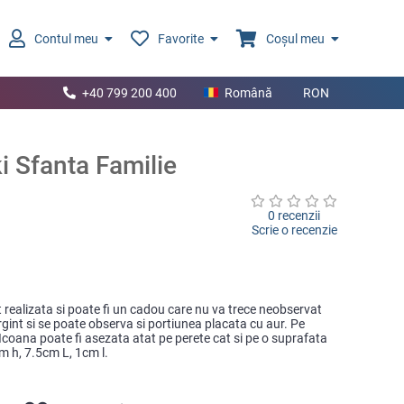
Contul meu
Favorite
Coșul meu
+40 799 200 400
Română
RON
i Sfanta Familie
0 recenzii
Scrie o recenzie
t realizata si poate fi un cadou care nu va trece neobservat
argint si se poate observa si portiunea placata cu aur. Pe
Icoana poate fi asezata atat pe perete cat si pe o suprafata
cm h, 7.5cm L, 1cm l.