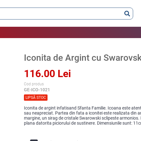
Iconita de Argint cu Swarovsk
116.00 Lei
Cod produs
GE-ICO-1021
LIPSĂ STOC
Iconita de argint infatisand Sfanta Familie. Icoana este aten
sau neapreciat. Partea din fata a iconitei este realizata din 
margine, un sirag de cristale Swarowski sclipeste armonios. 
plana datorita piciorului de sustinere. Dimensiunile sunt: 11