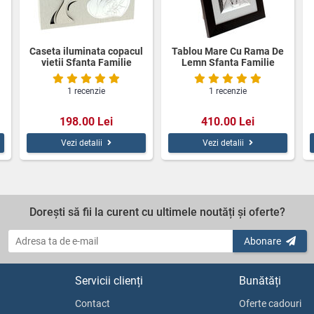
Caseta iluminata copacul
Tablou Mare Cu Rama De
vietii Sfanta Familie
Lemn Sfanta Familie
1 recenzie
1 recenzie
198.00 Lei
410.00 Lei
Vezi detalii
Vezi detalii
Dorești să fii la curent cu ultimele noutăți și oferte?
Abonare
Servicii clienți
Bunătăți
Contact
Oferte cadouri