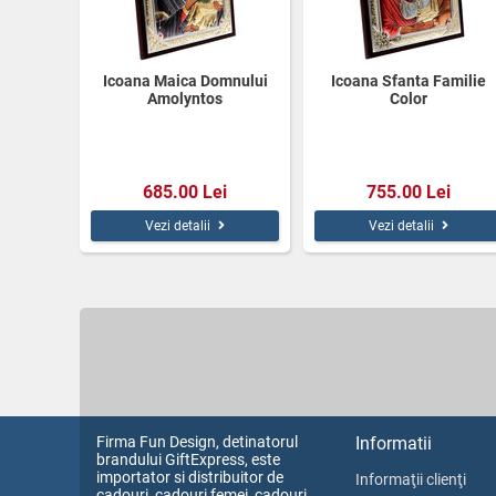
Icoana Maica Domnului
Icoana Sfanta Familie
Amolyntos
Color
685.00 Lei
755.00 Lei
Vezi detalii
Vezi detalii
Firma Fun Design, detinatorul
Informatii
brandului GiftExpress, este
importator si distribuitor de
Informaţii clienţi
cadouri, cadouri femei, cadouri