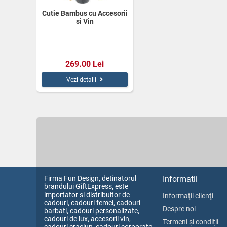
Cutie Bambus cu Accesorii
si Vin
269.00 Lei
Vezi detalii
Firma Fun Design, detinatorul
Informatii
brandului GiftExpress, este
importator si distribuitor de
Informaţii clienţi
cadouri, cadouri femei, cadouri
Despre noi
barbati, cadouri personalizate,
cadouri de lux, accesorii vin,
Termeni și condiții
cadouri craciun, cadouri corporate