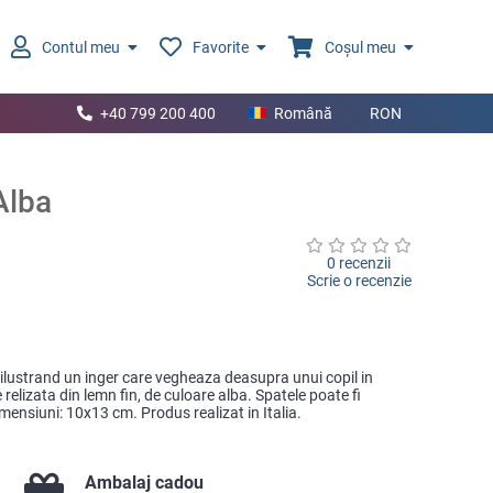
Contul meu
Favorite
Coșul meu
+40 799 200 400
Română
RON
Alba
0 recenzii
Scrie o recenzie
e, ilustrand un inger care vegheaza deasupra unui copil in
relizata din lemn fin, de culoare alba. Spatele poate fi
mensiuni: 10x13 cm. Produs realizat in Italia.
Ambalaj cadou