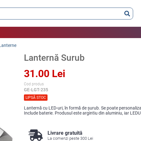
Lanterne
Lanternă Surub
31.00 Lei
Cod produs
GE-LGT-235
LIPSĂ STOC
Lanternă cu LED-uri, în formă de şurub. Se poate personaliza
Include baterie. Produsul este argintiu din aluminiu, iar LED
Livrare gratuită
La comenzi peste 300 Lei