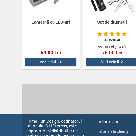
Lanternă cu LED-uri
Set de drumeţii
2 recenzii
99.00 Lei
(-24%)
59.00 Lei
75.00 Lei
Vezi detalii
Vezi detalii
Firma Fun Design, detinatorul
Informatii
brandului GiftExpress, este
importator si distribuitor de
Informaţii clienţi
cadouri, cadouri femei, cadouri