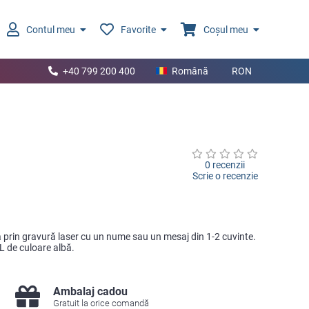
Contul meu
Favorite
Coșul meu
+40 799 200 400
Română
RON
0 recenzii
Scrie o recenzie
 prin gravură laser cu un nume sau un mesaj din 1-2 cuvinte.
UL de culoare albă.
Ambalaj cadou
Gratuit la orice comandă