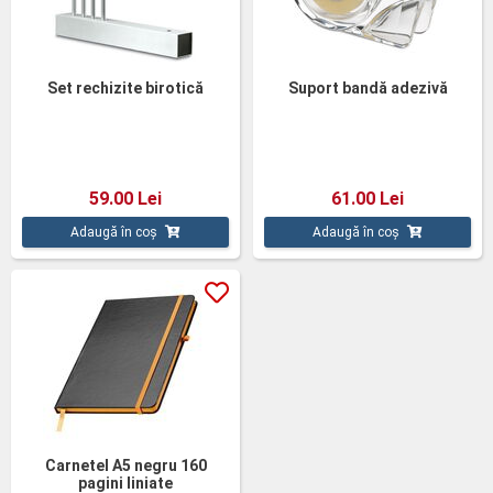
Set rechizite birotică
Suport bandă adezivă
59.00 Lei
61.00 Lei
Adaugă în coș
Adaugă în coș
Carnetel A5 negru 160
pagini liniate