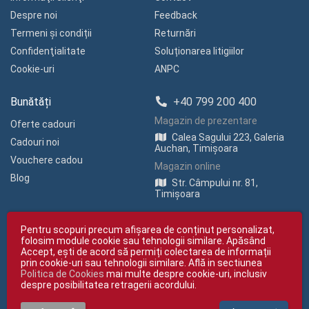
Despre noi
Feedback
Termeni și condiții
Returnări
Confidenţialitate
Soluționarea litigiilor
Cookie-uri
ANPC
Bunătăți
+40 799 200 400
Magazin de prezentare
Oferte cadouri
Calea Sagului 223, Galeria
Cadouri noi
Auchan, Timișoara
Vouchere cadou
Magazin online
Blog
Str. Câmpului nr. 81,
Timișoara
Pentru scopuri precum afișarea de conținut personalizat,
folosim module cookie sau tehnologii similare. Apăsând
Accept, ești de acord să permiți colectarea de informații
prin cookie-uri sau tehnologii similare. Află in sectiunea
Politica de Cookies
mai multe despre cookie-uri, inclusiv
Copyright © giftexpress.ro | Toate drepturile rezervate
despre posibilitatea retragerii acordului.
giftexpress.ro aparține de Fun Design SRL (CUI RO 15651694, Nr. Reg. Com.
J35/1813/2003).
giftexpress.ro folosește cookie-uri. Prețurile afișate includ TVA