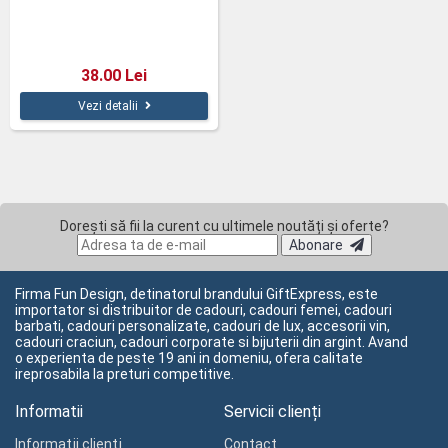
38.00 Lei
Vezi detalii
Dorești să fii la curent cu ultimele noutăți și oferte?
Abonare
Firma Fun Design, detinatorul brandului GiftExpress, este
importator si distribuitor de cadouri, cadouri femei, cadouri
barbati, cadouri personalizate, cadouri de lux, accesorii vin,
cadouri craciun, cadouri corporate si bijuterii din argint. Avand
o experienta de peste 19 ani in domeniu, ofera calitate
ireprosabila la preturi competitive.
Informatii
Servicii clienți
Informaţii clienţi
Contact