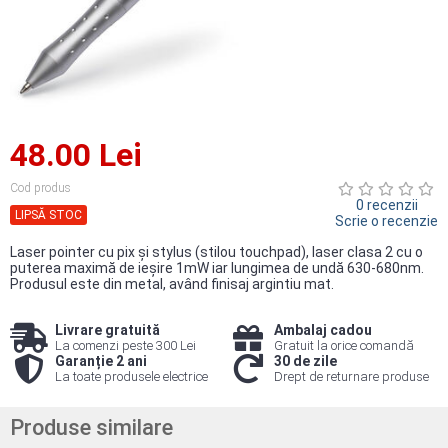
48.00 Lei
Cod produs
0 recenzii
LIPSĂ STOC
Scrie o recenzie
Laser pointer cu pix şi stylus (stilou touchpad), laser clasa 2 cu o
puterea maximă de ieşire 1mW iar lungimea de undă 630-680nm.
Produsul este din metal, având finisaj argintiu mat.
Livrare gratuită
Ambalaj cadou
La comenzi peste 300 Lei
Gratuit la orice comandă
Garanție 2 ani
30 de zile
La toate produsele electrice
Drept de returnare produse
Produse similare