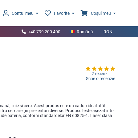
Contul meu
Favorite
Coșul meu
+40 799 200 400
Română
RON
2 recenzii
Scrie o recenzie
mână, linie şi cerc. Acest produs este un cadou ideal atât
tru cei care ţin prezentări diverse. Produsul este aşezat într-
nclude bateria, conform standardelor EN 60825-1. Laser clasa
.