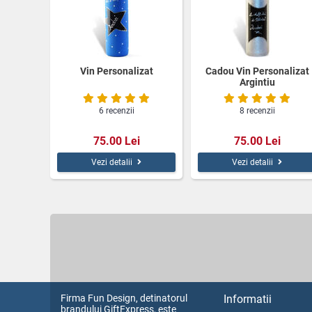
Vin Personalizat
Cadou Vin Personalizat
Argintiu
6 recenzii
8 recenzii
75.00 Lei
75.00 Lei
Vezi detalii
Vezi detalii
Firma Fun Design, detinatorul
Informatii
brandului GiftExpress, este