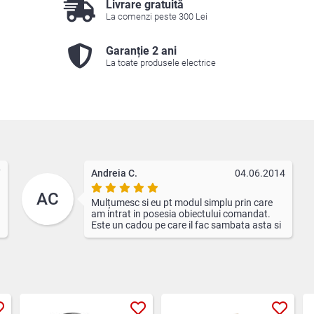
Livrare gratuită
La comenzi peste 300 Lei
Garanție 2 ani
La toate produsele electrice
7
Andreia C.
04.06.2014
AC
Mulțumesc si eu pt modul simplu prin care
am intrat in posesia obiectului comandat.
Este un cadou pe care il fac sambata asta si
sper ca va funcționa bine si il va bucura pe
sarbatorit. Mulțumesc ca a fost deja
ambalat pt cadou.