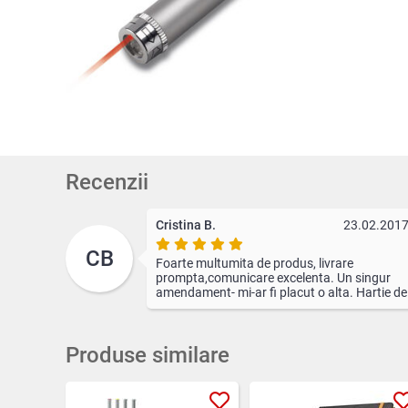
Recenzii
Cristina B.
23.02.201
CB
Foarte multumita de produs, livrare
prompta,comunicare excelenta. Un singur
amendament- mi-ar fi placut o alta. Hartie de
ambalaj, pare ca e ambalat in ziar. Fundita e
superba.
Produse similare