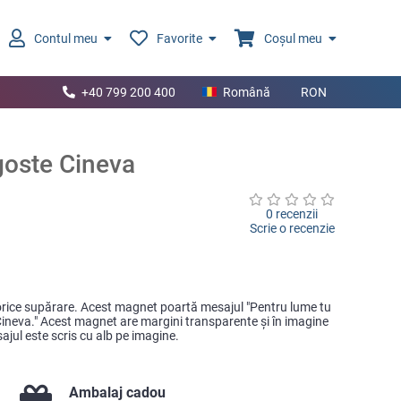
Contul meu
Favorite
Coșul meu
+40 799 200 400
Română
RON
goste Cineva
0 recenzii
Scrie o recenzie
 orice supărare. Acest magnet poartă mesajul "Pentru lume tu
 Cineva." Acest magnet are margini transparente şi în imagine
ajul este scris cu alb pe imagine.
Ambalaj cadou