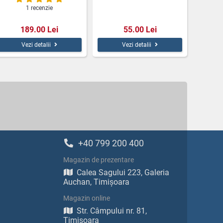
1 recenzie
189.00 Lei
55.00 Lei
Vezi detalii
Vezi detalii
+40 799 200 400
Magazin de prezentare
Calea Sagului 223, Galeria
Auchan, Timișoara
Magazin online
Str. Câmpului nr. 81,
Timișoara