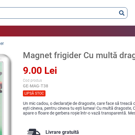
der
Magnet frigider Cu multă dra
9.00 Lei
Cod produs
GE-MAG-T38
LIPSĂ STOC
Un mic cadou, o declaraţie de dragoste, care face să treacă
eşti cineva, pentru cineva tu eşti lumea! Cu multă dragoste,
apare o floare de gerbera roşie într-o vază transparentă. Mes
Livrare gratuită