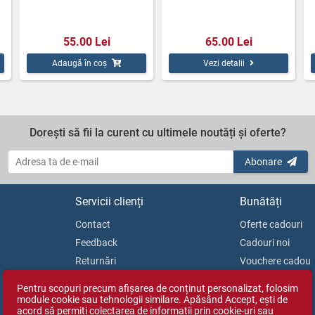
55.00 Lei
65.00 Lei
Adaugă în coș
Vezi detalii
Dorești să fii la curent cu ultimele noutăți și oferte?
Abonare
Servicii clienți
Bunătăți
Contact
Oferte cadouri
Feedback
Cadouri noi
Returnări
Vouchere cadou
Soluționarea litigiilor
Blog
Pentru scopuri precum afișarea de conținut personalizat, folosim
ANPC
module cookie sau tehnologii similare. Apăsând Accept, ești de
acord să permiți colectarea de informații prin cookie-uri sau