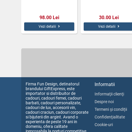
98.00 Lei
30.00 Lei
Vezi detalii
Vezi detalii
Firma Fun Design, detinatorul
Informatii
brandului GiftExpress, este
importator si distribuitor de
Informaţii clienţi
cadouri, cadouri femei, cadouri
Despre noi
barbati, cadouri personalizate,
cadouri de lux, accesorii vin,
Termeni și condiții
cadouri craciun, cadouri corporate
si bijuterii din argint. Avand o
Confidenţialitate
experienta de peste 19 ani in
Cookie-uri
domeniu, ofera calitate
ireprosabila la preturi competitive.