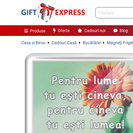
Oferte
Cadouri noi
Blog
Produse
Casa si Birou
Cadouri Casă
Bucătărie
Magneţi Frigi