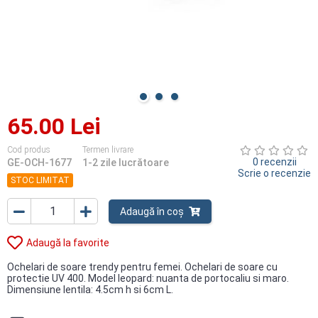
65.00 Lei
Cod produs
Termen livrare
0 recenzii
GE-OCH-1677
1-2 zile lucrătoare
Scrie o recenzie
STOC LIMITAT
Adaugă în coș
Adaugă la favorite
Ochelari de soare trendy pentru femei. Ochelari de soare cu
protectie UV 400. Model leopard: nuanta de portocaliu si maro.
Dimensiune lentila: 4.5cm h si 6cm L.