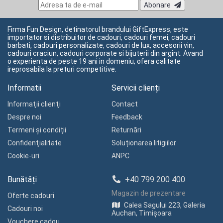
Abonare
Firma Fun Design, detinatorul brandului GiftExpress, este
importator si distribuitor de cadouri, cadouri femei, cadouri
barbati, cadouri personalizate, cadouri de lux, accesorii vin,
cadouri craciun, cadouri corporate si bijuterii din argint. Avand
o experienta de peste 19 ani in domeniu, ofera calitate
ireprosabila la preturi competitive.
Informatii
Servicii clienți
Informaţii clienţi
Contact
Despre noi
Feedback
Termeni și condiții
Returnări
Confidenţialitate
Soluționarea litigiilor
Cookie-uri
ANPC
Bunătăți
+40 799 200 400
Magazin de prezentare
Oferte cadouri
Calea Sagului 223, Galeria
Cadouri noi
Auchan, Timișoara
Vouchere cadou