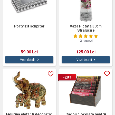
Portvizit sclipitor
Vaza Pictata 30cm
Stralucire
13 recenzii
59.00 Lei
125.00 Lei
Vezi detalii
Vezi detalii
-28%
Figurina elefanti decorativi
Cadou ciocolata pentru