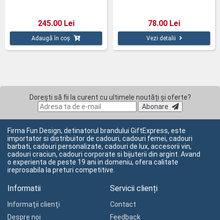
245.00 Lei
78.00 Lei
Adaugă în coș
Vezi detalii
Dorești să fii la curent cu ultimele noutăți și oferte?
Abonare
Firma Fun Design, detinatorul brandului GiftExpress, este
importator si distribuitor de cadouri, cadouri femei, cadouri
barbati, cadouri personalizate, cadouri de lux, accesorii vin,
cadouri craciun, cadouri corporate si bijuterii din argint. Avand
o experienta de peste 19 ani in domeniu, ofera calitate
ireprosabila la preturi competitive.
Informatii
Servicii clienți
Informaţii clienţi
Contact
Despre noi
Feedback