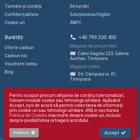
Termeni și condiții
Returnări
Confidenţialitate
Soluționarea litigiilor
Cookie-uri
ANPC
Bunătăți
+40 799 200 400
Magazin de prezentare
Oferte cadouri
Calea Sagului 223, Galeria
Cadouri noi
Auchan, Timișoara
Vouchere cadou
Magazin online
Blog
Str. Câmpului nr. 81,
Timișoara
Pentru scopuri precum afișarea de conținut personalizat,
folosim module cookie sau tehnologii similare. Apăsând
Accept, ești de acord să permiți colectarea de informații
prin cookie-uri sau tehnologii similare. Află in sectiunea
Politica de Cookies
mai multe despre cookie-uri, inclusiv
Copyright © giftexpress.ro | Toate drepturile rezervate
despre posibilitatea retragerii acordului.
giftexpress.ro aparține de Fun Design SRL (CUI RO 15651694, Nr. Reg. Com.
J35/1813/2003).
giftexpress.ro folosește cookie-uri. Prețurile afișate includ TVA
Accept
Preferințe