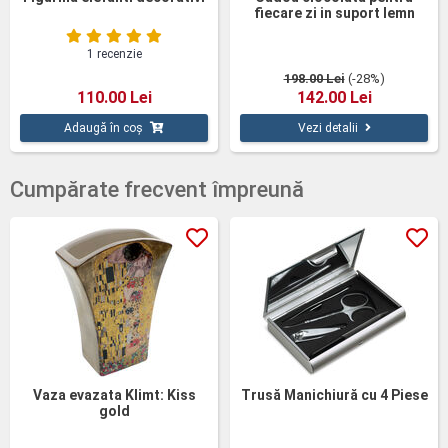
fiecare zi in suport lemn
1 recenzie
198.00 Lei
(-28%)
110.00 Lei
142.00 Lei
Adaugă în coș
Vezi detalii
Cumpărate frecvent împreună
Vaza evazata Klimt: Kiss
Trusă Manichiură cu 4 Piese
gold