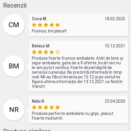
Recenzii
Coca M.
18.02.2025
CM
Frumos, îmi place!!
Beleuz M.
15.12.2021
Produse foarte frumos ambalate. Atât de bine și
sigur ambalate, gata de a fi oferite, încât nici nu
BM
le-am putut verifica. Foarte dezamăgită de
serviciul curierului. Nu prezintă informații în timp
real. Mi-au făcut livrarea pe 15.12 și pe seitul lor
figura ultima informație din 13.12.2021 ca fiind în
tranzit.
Nelu R.
23.04.2020
NR
Produse perfecte ambalate cu grija , placut .
Foarte multumit.