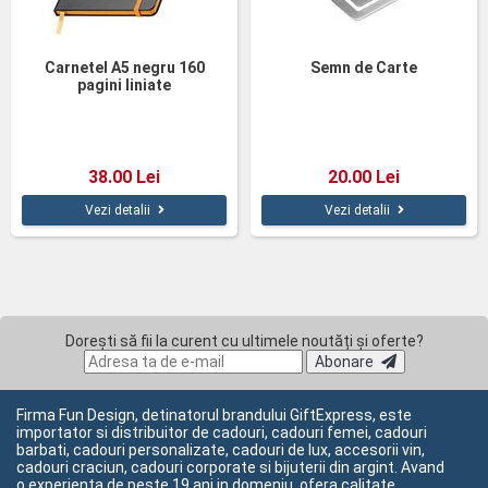
Carnetel A5 negru 160
Semn de Carte
pagini liniate
38.00 Lei
20.00 Lei
Vezi detalii
Vezi detalii
Dorești să fii la curent cu ultimele noutăți și oferte?
Abonare
Firma Fun Design, detinatorul brandului GiftExpress, este
importator si distribuitor de cadouri, cadouri femei, cadouri
barbati, cadouri personalizate, cadouri de lux, accesorii vin,
cadouri craciun, cadouri corporate si bijuterii din argint. Avand
o experienta de peste 19 ani in domeniu, ofera calitate