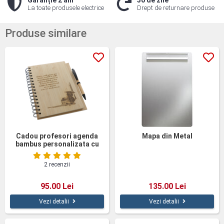
Garanție 2 ani
30 de zile
La toate produsele electrice
Drept de returnare produse
Produse similare
Cadou profesori agenda
Mapa din Metal
bambus personalizata cu
pix
2 recenzii
95.00 Lei
135.00 Lei
Vezi detalii
Vezi detalii