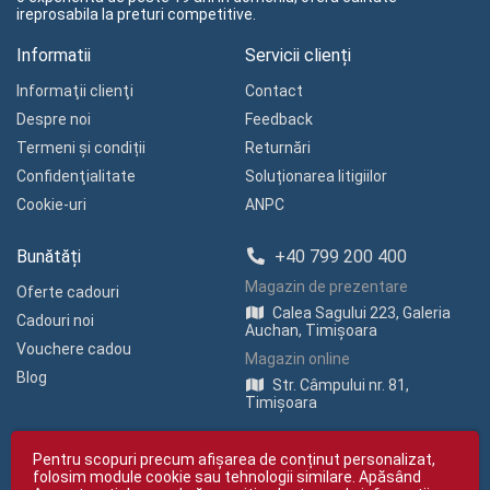
ireprosabila la preturi competitive.
Informatii
Servicii clienți
Informaţii clienţi
Contact
Despre noi
Feedback
Termeni și condiții
Returnări
Confidenţialitate
Soluționarea litigiilor
Cookie-uri
ANPC
Bunătăți
+40 799 200 400
Magazin de prezentare
Oferte cadouri
Calea Sagului 223, Galeria
Cadouri noi
Auchan, Timișoara
Vouchere cadou
Magazin online
Blog
Str. Câmpului nr. 81,
Timișoara
Pentru scopuri precum afișarea de conținut personalizat,
folosim module cookie sau tehnologii similare. Apăsând