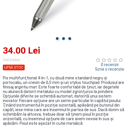
34.00 Lei
Cod produs
0 recenzii
LIPSĂ STOC
Scrie o recenzie
Pix multifunţtional 4-în-1, cu două mine standard negru şi
portocaliu, un creion de 0,5 mm şi un stylus touchpad. Produsul are
finisaj argintiu mat. Este foarte confortabil de ţinut, iar degetele
nu alunecă datorit metalului cu model zgronţuros la prindere.
Opţiunile diferite se schimbă automat, datorită unui sistem
inovator. Fiecare opţiune are un semn particular în capătul pixului.
Ţinând instrumentul în poziţie oizontală, apăsând pe butonul din
capăt, iese mina care are însemnul în partea de sus. Dacă dorim să
schimbăm la altceva, trebuie doar să ţinem pixul în poziţie
orizontală, cu însemnul opţiunii de care avem nevoie în sus şi
apăsăm. Pixul este aşezat în cutie metalică.