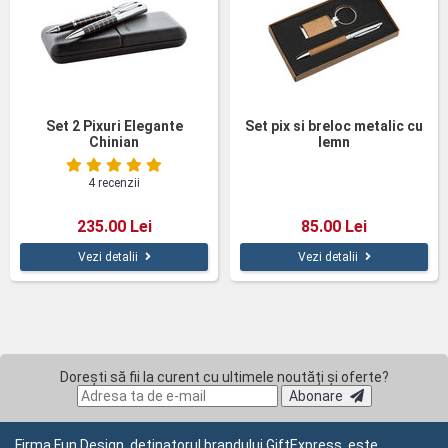
Set 2 Pixuri Elegante
Set pix si breloc metalic cu
Chinian
lemn
4 recenzii
235.00 Lei
85.00 Lei
Vezi detalii
Vezi detalii
Dorești să fii la curent cu ultimele noutăți și oferte?
Abonare
Firma Fun Design, detinatorul brandului GiftExpress, este