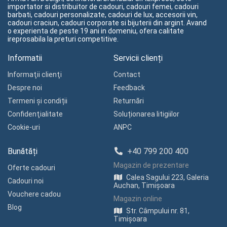
importator si distribuitor de cadouri, cadouri femei, cadouri
barbati, cadouri personalizate, cadouri de lux, accesorii vin,
cadouri craciun, cadouri corporate si bijuterii din argint. Avand
o experienta de peste 19 ani in domeniu, ofera calitate
ireprosabila la preturi competitive.
Informatii
Servicii clienți
Informaţii clienţi
Contact
Despre noi
Feedback
Termeni și condiții
Returnări
Confidenţialitate
Soluționarea litigiilor
Cookie-uri
ANPC
Bunătăți
+40 799 200 400
Magazin de prezentare
Oferte cadouri
Calea Sagului 223, Galeria
Cadouri noi
Auchan, Timișoara
Vouchere cadou
Magazin online
Blog
Str. Câmpului nr. 81,
Timișoara