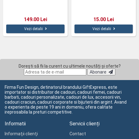
149.00 Lei
15.00 Lei
Vezi detalii
Vezi detalii
Dorești să fii la curent cu ultimele noutăți și oferte?
Abonare
Firma Fun Design, detinatorul brandului GiftExpress, este
importator si distribuitor de cadouri, cadouri femei, cadouri
barbati, cadouri personalizate, cadouri de lux, accesorii vin,
cadouri craciun, cadouri corporate si bijuterii din argint. Avand
o experienta de peste 19 ani in domeniu, ofera calitate
ireprosabila la preturi competitive.
Informatii
Servicii clienți
Informaţii clienţi
Contact