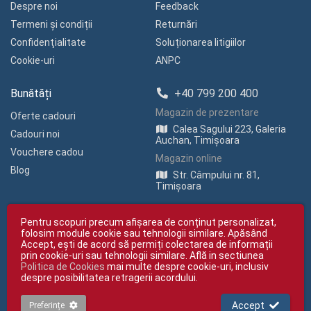
Despre noi
Feedback
Termeni și condiții
Returnări
Confidenţialitate
Soluționarea litigiilor
Cookie-uri
ANPC
Bunătăți
+40 799 200 400
Magazin de prezentare
Oferte cadouri
Calea Sagului 223, Galeria
Cadouri noi
Auchan, Timișoara
Vouchere cadou
Magazin online
Blog
Str. Câmpului nr. 81,
Timișoara
Pentru scopuri precum afișarea de conținut personalizat,
folosim module cookie sau tehnologii similare. Apăsând
Accept, ești de acord să permiți colectarea de informații
prin cookie-uri sau tehnologii similare. Află in sectiunea
Politica de Cookies
mai multe despre cookie-uri, inclusiv
Copyright © giftexpress.ro | Toate drepturile rezervate
despre posibilitatea retragerii acordului.
giftexpress.ro aparține de Fun Design SRL (CUI RO 15651694, Nr. Reg. Com.
J35/1813/2003).
giftexpress.ro folosește cookie-uri. Prețurile afișate includ TVA
Accept
Preferințe