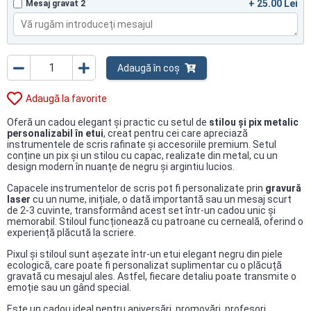
+ 25.00 Lei
Mesaj gravat 2
Adaugă în coș
Adaugă la favorite
Oferă un cadou elegant și practic cu setul de
stilou și pix metalic
personalizabil în etui
, creat pentru cei care apreciază
instrumentele de scris rafinate și accesoriile premium. Setul
conține un pix și un stilou cu capac, realizate din metal, cu un
design modern în nuanțe de negru și argintiu lucios.
Capacele instrumentelor de scris pot fi personalizate prin
gravură
laser
cu un nume, inițiale, o dată importantă sau un mesaj scurt
de 2-3 cuvinte, transformând acest set într-un cadou unic și
memorabil. Stiloul funcționează cu patroane cu cerneală, oferind o
experiență plăcută la scriere.
Pixul și stiloul sunt așezate într-un etui elegant negru din piele
ecologică, care poate fi personalizat suplimentar cu o plăcuță
gravată cu mesajul ales. Astfel, fiecare detaliu poate transmite o
emoție sau un gând special.
Este un cadou ideal pentru aniversări, promovări, profesori,